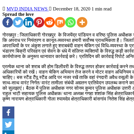
MVD INDIA NEWS
December 18, 2020
1 min read
Spread the love
गोरखपुर : जिलाधिकारी गोरखपुर के विजयेंद्र पांडियन व वरिष्ठ पुलिस अधीक्षक 
कि अपराध पर नियंत्रण व कानून-व्यवस्था हमारी सर्वोच्च प्राथमिकता है। जिल
अपराधियों के पर अंकुश लगाते हुए शराबबंदी वाहन चेकिग एवं विधि-व्यवस्था के प
भंडारण बिक्री परिवहन एवं सेवन के धंधे में संलिप्त व्यक्तियों के विरुद्ध कड़ी 
कार्ययोजना के अनुरूप थानावार कार्रवाई करे। प्रतिदिन की कार्रवाई रिपोर्ट अन
प्रत्येक थाना को शराब की होम डिलीवरी के विरुद्ध तत्पर होकर कार्रवाई करने 
अधिकारियों को रखें। वाहन चेकिग अभियान तेज करने व मोटर वाहन अधिनियम का शत-
चाहिए। बस स्टैंड टैंपू स्टैंड आदि पर नजर रखें ताकि वहां रंगदारी अवैध वसूली क
साथ-साथ वारंट निर्गत/ वारंट तामीला संबंधी अद्यतन प्रतिवेदन उपलब्ध कराने का 
को सुलझाएं। बैठक में पुलिस अधीक्षक नगर सोनम कुमार पुलिस अधीक्षक उत्तरी अर
राहुल भाटी सहायक पुलिस अधीक्षक/ थाना अध्यक्ष गगहा शशांक सिंह क्षेत्राधिकारी कै
कृष्ण नारायण क्षेत्राधिकारी गोला श्यामदेव क्षेत्राधिकारी बांसगांव नितेश सि