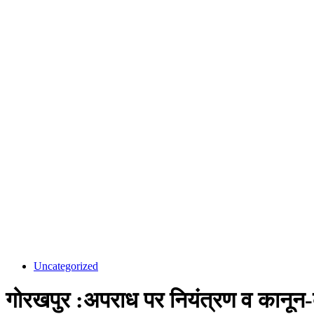
Uncategorized
गोरखपुर :अपराध पर नियंत्रण व कानून-व