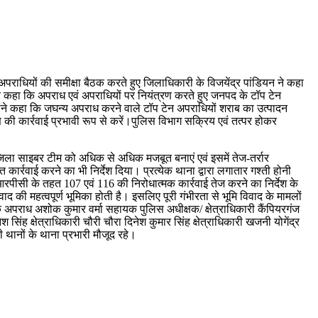
पराधियों की समीक्षा बैठक करते हुए जिलाधिकारी के विजयेंद्र पांडियन ने कहा
र कहा कि अपराध एवं अपराधियों पर नियंत्रण करते हुए जनपद के टॉप टेन
्होंने कहा कि जघन्य अपराध करने वाले टॉप टेन अपराधियों शराब का उत्पादन
करण की कार्रवाई प्रभावी रूप से करें।पुलिस विभाग सक्रिय एवं तत्पर होकर
 जिला साइबर टीम को अधिक से अधिक मजबूत बनाएं एवं इसमें तेज-तर्रार
्रवाई करने का भी निर्देश दिया। प्रत्येक थाना द्वारा लगातार गश्ती होनी
सीआरपीसी के तहत 107 एवं 116 की निरोधात्मक कार्रवाई तेज करने का निर्देश के
 की महत्वपूर्ण भूमिका होती है। इसलिए पूरी गंभीरता से भूमि विवाद के मामलों
क अपराध अशोक कुमार वर्मा सहायक पुलिस अधीक्षक/ क्षेत्राधिकारी कैंपियरगंज
 सिंह क्षेत्राधिकारी चौरी चौरा दिनेश कुमार सिंह क्षेत्राधिकारी खजनी योगेंद्र
 थानों के थाना प्रभारी मौजूद रहे।