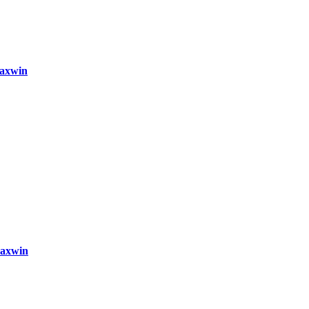
Maxwin
Maxwin