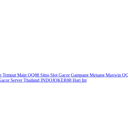
in
Tempat Main QQ88 Situs Slot Gacor Gampang Menang Maxwin
QQ
 Gacor Server Thailand INDOJOKER88 Hari Ini