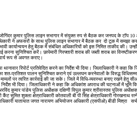
जोगिंदर कुमार पुलिस लाइन सभागार में संयुक्त रुप से बैठक कर जनपद के टॉप 10 अ
ाधिकारी ने अफसरों के साथ पुलिस लाइन सभागार में बैठक कर दो टूक में समझा क
्रभावी कार्यान्वयन हेतु बैठक में संबंधित अधिकारियों को इस निमित ताकीद की। उन
कार्रवाई करना सुनिश्चित करें। छापेमारी गिरफ्तारी शराब की जब्ती शराब का विनष्टी
िवार्य रूप से अवगत कराए।
तथा थानावार रिपोर्ट प्रतिवेदित करने का निर्देश भी दिया। जिलाधिकारी ने कहा कि
प्रतिशत पालन सुनिश्चित कराने एवं उल्लघन करनेवालों के विरुद्ध विधिसम्मत कार
े मामलों पर त्वरित कार्रवाई की जा सके। जिले में विधि-व्यवस्था बनाए रखने हेतु 
निर्देश भी दिया। जिलाधिकारी ने कहा कि अधिकांश अपराध की घटनाओं में भूमि विवाद
विंद कुमार पांडेय पुलिस अधीक्षक दक्षिणी विपुल कुमार श्रीवास्तव पुलिस अधीक्ष
ंट सुमित शुक्ला क्षेत्राधिकारी कोतवाली बी पी सिंह क्षेत्राधिकारी गोरखनाथ रत्नेश
ंह क्षेत्राधिकारी यातायात जगत नारायण अभियोजन अधिकारी (एसपीओ) बीडी मिश्रा सभी