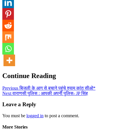
Continue Reading
Previous
बिजली के आग से बचाने पहुंचे श्याम कांत सीओ*
Next
वाराणसी पुलिस : आपकी अपनी पुलिस- JP सिंह
Leave a Reply
You must be
logged in
to post a comment.
More Stories