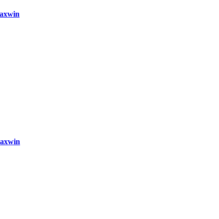
Maxwin
Maxwin