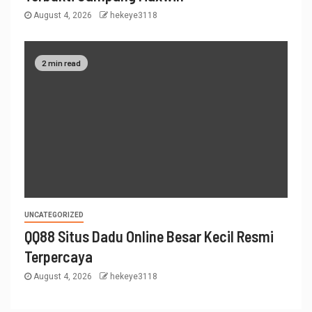
August 4, 2026
hekeye3118
2 min read
UNCATEGORIZED
QQ88 Situs Dadu Online Besar Kecil Resmi
Terpercaya
August 4, 2026
hekeye3118