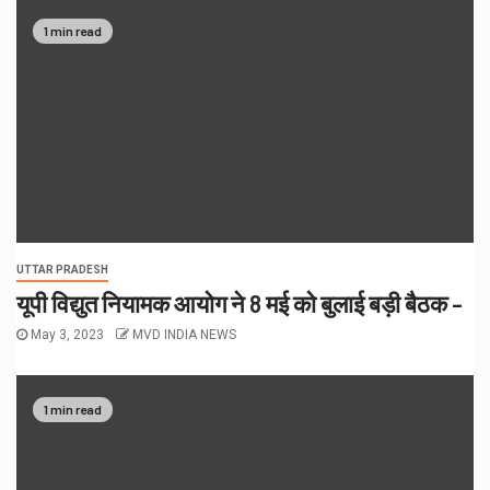
1 min read
UTTAR PRADESH
यूपी विद्युत नियामक आयोग ने 8 मई को बुलाई बड़ी बैठक –
May 3, 2023
MVD INDIA NEWS
1 min read