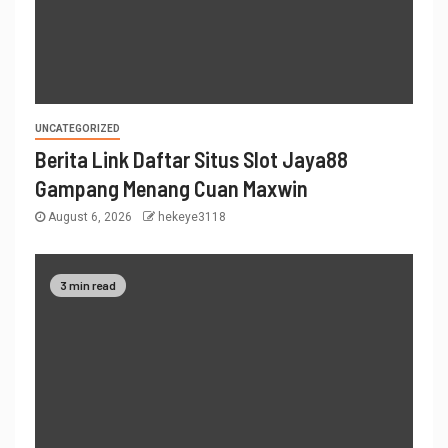
UNCATEGORIZED
Berita Link Daftar Situs Slot Jaya88
Gampang Menang Cuan Maxwin
August 6, 2026
hekeye3118
3 min read