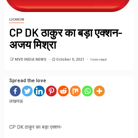
LUCKNOW
CP DK ठाकुर का बड़ा एक्शन-
अजय मिश्रा
1 min read
MVD INDIA NEWS
October 9, 2021
Spread the love
लखनऊ
CP DK ठाकुर का बड़ा एक्शन-