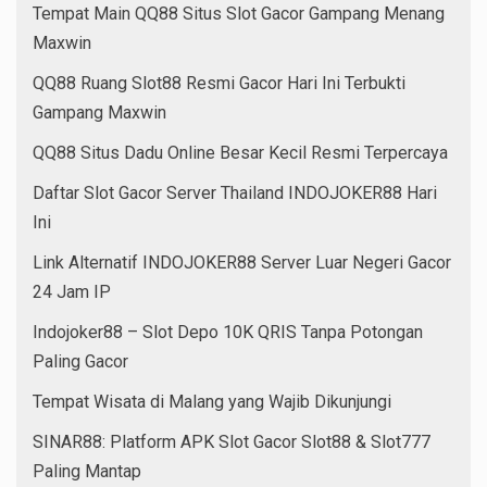
Tempat Main QQ88 Situs Slot Gacor Gampang Menang
Maxwin
QQ88 Ruang Slot88 Resmi Gacor Hari Ini Terbukti
Gampang Maxwin
QQ88 Situs Dadu Online Besar Kecil Resmi Terpercaya
Daftar Slot Gacor Server Thailand INDOJOKER88 Hari
Ini
Link Alternatif INDOJOKER88 Server Luar Negeri Gacor
24 Jam IP
Indojoker88 – Slot Depo 10K QRIS Tanpa Potongan
Paling Gacor
Tempat Wisata di Malang yang Wajib Dikunjungi
SINAR88: Platform APK Slot Gacor Slot88 & Slot777
Paling Mantap