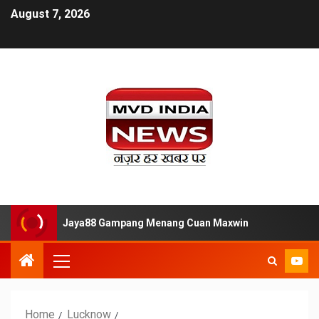
August 7, 2026
r Situs Slot Jaya88 Gampang Menang Cuan Maxwin
Tempa
Home
Lucknow