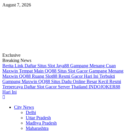
Skip
August 7, 2026
to
content
Exclusive
Breaking News
Berita Link Daftar Situs Slot Jaya88 Gampang Menang Cuan
Maxwin
Tempat Main QQ88 Situs Slot Gacor Gampang Menang
Maxwin
QQ88 Ruang Slot88 Resmi Gacor Hari Ini Terbukti
Gampang Maxwin
QQ88 Situs Dadu Online Besar Kecil Resmi
Terpercaya
Daftar Slot Gacor Server Thailand INDOJOKER88
Hari Ini
Primary
Menu
City News
Delhi
Uttar Pradesh
Madhya Pradesh
Maharashtra