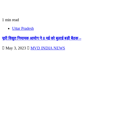
1 min read
Uttar Pradesh
यूपी विद्युत नियामक आयोग ने 8 मई को बुलाई बड़ी बैठक –
May 3, 2023
MVD INDIA NEWS