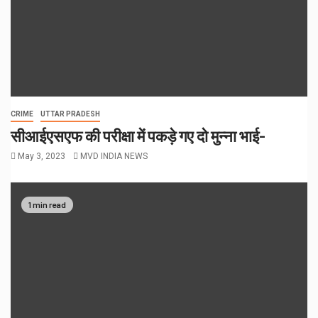
CRIME
UTTAR PRADESH
सीआईएसएफ की परीक्षा में पकड़े गए दो मुन्ना भाई-
May 3, 2023
MVD INDIA NEWS
1 min read