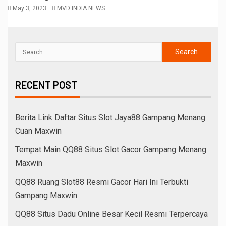
May 3, 2023
MVD INDIA NEWS
RECENT POST
Berita Link Daftar Situs Slot Jaya88 Gampang Menang
Cuan Maxwin
Tempat Main QQ88 Situs Slot Gacor Gampang Menang
Maxwin
QQ88 Ruang Slot88 Resmi Gacor Hari Ini Terbukti
Gampang Maxwin
QQ88 Situs Dadu Online Besar Kecil Resmi Terpercaya