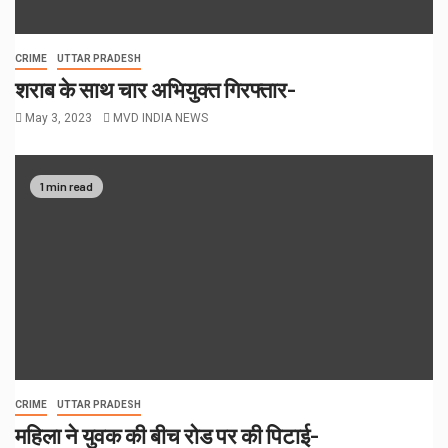
CRIME
UTTAR PRADESH
शराब के साथ चार अभियुक्त गिरफ्तार-
May 3, 2023
MVD INDIA NEWS
1 min read
CRIME
UTTAR PRADESH
महिला ने युवक की बीच रोड पर की पिटाई-