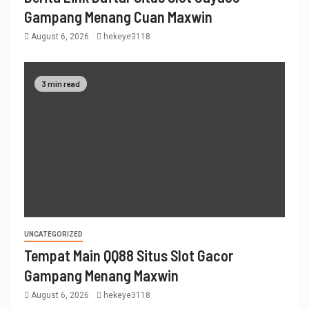
Gampang Menang Cuan Maxwin
August 6, 2026
hekeye3118
3 min read
UNCATEGORIZED
Tempat Main QQ88 Situs Slot Gacor
Gampang Menang Maxwin
August 6, 2026
hekeye3118