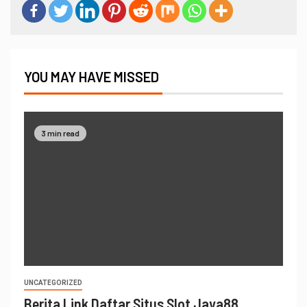
YOU MAY HAVE MISSED
3 min read
UNCATEGORIZED
Berita Link Daftar Situs Slot Jaya88