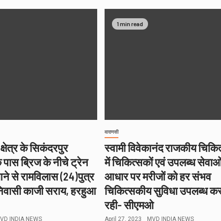
1 min read
वाराणसी
्षेत्र के सिकंदरपुर
स्वामी विवेकानंद राजकीय चिकि
 पास ब्रिज के नीचे ट्रेन
में चिकित्सकों एवं उपलब्ध सेवाओ
आने से रामविलास (24)पुत्र
आधार पर मरीजों को हर संभव
निवासी काजी सराय, हरहुआ
चिकित्सकीय सुविधा उपलब्ध कर
रही- सीएमओ
VD INDIA NEWS
April 27, 2023
MVD INDIA NEWS