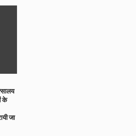
त्सालय
ं के
ायी जा