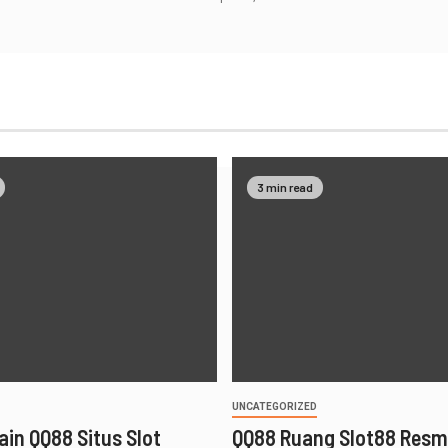
3 min read
UNCATEGORIZED
in QQ88 Situs Slot
QQ88 Ruang Slot88 Resm