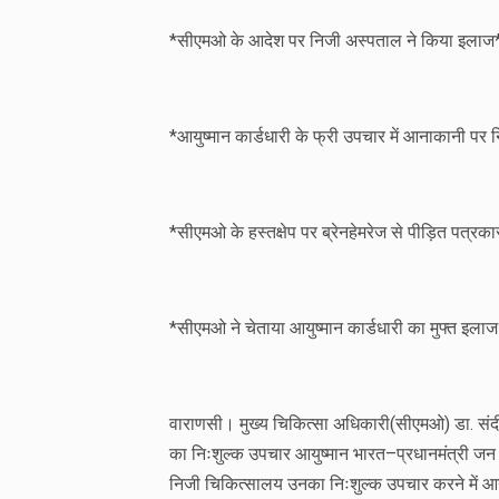
*सीएमओ के आदेश पर निजी अस्पताल ने किया इलाज
*आयुष्मान कार्डधारी के फ्री उपचार में आनाकानी प
*सीएमओ के हस्तक्षेप पर ब्रेनहेमरेज से पीड़ित पत्रक
*सीएमओ ने चेताया आयुष्मान कार्डधारी का मुफ्त इलाज
वाराणसी। मुख्य चिकित्सा अधिकारी(सीएमओ) डा. संदीप 
का निःशुल्क उपचार आयुष्मान भारत–प्रधानमंत्री जन 
निजी चिकित्सालय उनका निःशुल्क उपचार करने में आन