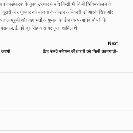
मान कार्डधारक के मुफ्त उपचार में यदि किसी भी निजी चिकित्सालय ने
ें। दूसरी ओर गुरुवार को योजना के नोडल अधिकारी डॉ आरके सिंह और
ताल पहुंची और वहां भर्ती आयुष्मान कार्डधारक परमानंद चौधरी के
यसवाल, ईं. नवेन्द्र सिंह व सागर गुप्ता शामिल थे।
Next
ै काशी
कैंट रेलवे स्टेशन जीआरपी को मिली कामयाबी-