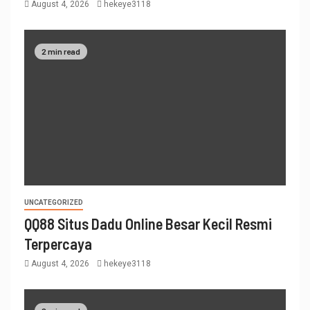
August 4, 2026
hekeye3118
2 min read
UNCATEGORIZED
QQ88 Situs Dadu Online Besar Kecil Resmi
Terpercaya
August 4, 2026
hekeye3118