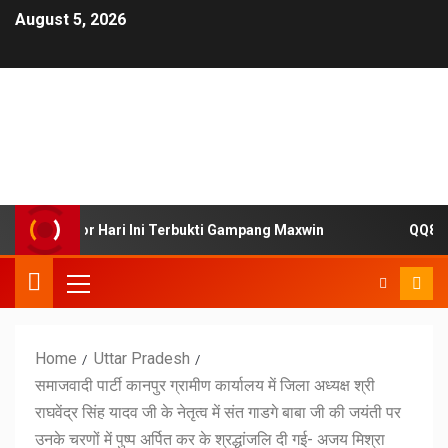
August 5, 2026
esmi Gacor Hari Ini Terbukti Gampang Maxwin
QQ88 Sit
Home
Uttar Pradesh
समाजवादी पार्टी कानपुर ग्रामीण कार्यालय में जिला अध्यक्ष श्री
राघवेंद्र सिंह यादव जी के नेतृत्व में संत गाडगे बाबा जी की जयंती पर
उनके चरणों में पुष्प अर्पित कर के श्रद्धांजलि दी गई- अजय मिश्रा