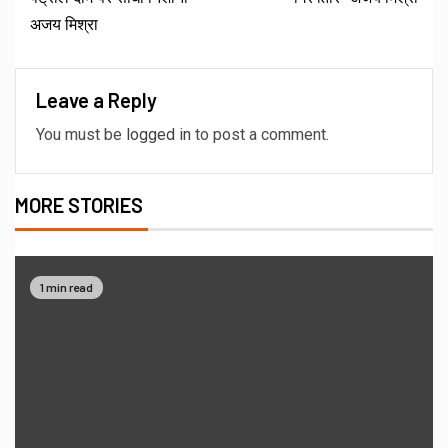
अजय मिश्रा
Leave a Reply
You must be
logged in
to post a comment.
MORE STORIES
1 min read