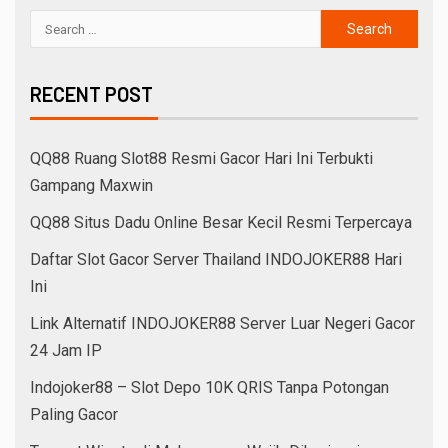
RECENT POST
QQ88 Ruang Slot88 Resmi Gacor Hari Ini Terbukti
Gampang Maxwin
QQ88 Situs Dadu Online Besar Kecil Resmi Terpercaya
Daftar Slot Gacor Server Thailand INDOJOKER88 Hari
Ini
Link Alternatif INDOJOKER88 Server Luar Negeri Gacor
24 Jam IP
Indojoker88 – Slot Depo 10K QRIS Tanpa Potongan
Paling Gacor