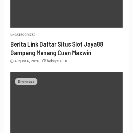
UNCATEGORIZED
Berita Link Daftar Situs Slot Jaya88
Gampang Menang Cuan Maxwin
August 6, 2026
hekeye3118
3 min read