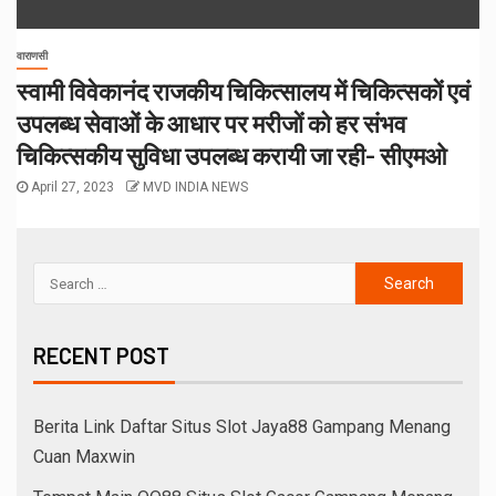
वाराणसी
स्वामी विवेकानंद राजकीय चिकित्सालय में चिकित्सकों एवं
उपलब्ध सेवाओं के आधार पर मरीजों को हर संभव
चिकित्सकीय सुविधा उपलब्ध करायी जा रही- सीएमओ
April 27, 2023
MVD INDIA NEWS
RECENT POST
Berita Link Daftar Situs Slot Jaya88 Gampang Menang
Cuan Maxwin