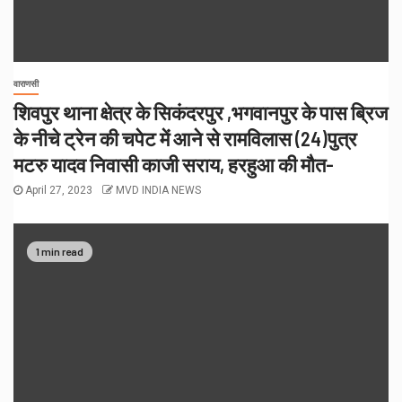
वाराणसी
शिवपुर थाना क्षेत्र के सिकंदरपुर ,भगवानपुर के पास ब्रिज
के नीचे ट्रेन की चपेट में आने से रामविलास (24)पुत्र
मटरु यादव निवासी काजी सराय, हरहुआ की मौत-
April 27, 2023
MVD INDIA NEWS
1 min read