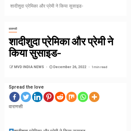
शादीशुदा प्रेमिका और प्रेमी ने किया सुसाइड-
वाराणसी
शादीशुदा प्रेमिका और प्रेमी ने
किया सुसाइड-
1 min read
MVD INDIA NEWS
December 26, 2022
Spread the love
वाराणसी