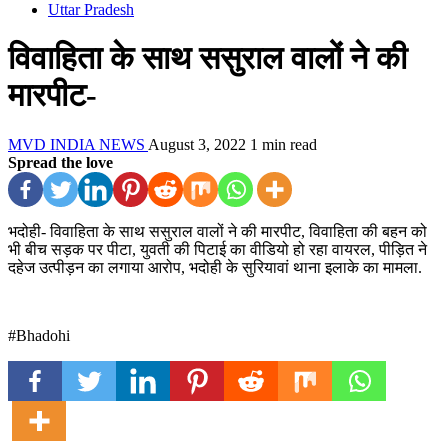
Uttar Pradesh
विवाहिता के साथ ससुराल वालों ने की
मारपीट-
MVD INDIA NEWS
August 3, 2022
1 min read
Spread the love
भदोही- विवाहिता के साथ ससुराल वालों ने की मारपीट, विवाहिता की बहन को
भी बीच सड़क पर पीटा, युवती की पिटाई का वीडियो हो रहा वायरल, पीड़ित ने
दहेज उत्पीड़न का लगाया आरोप, भदोही के सुरियावां थाना इलाके का मामला.
#Bhadohi