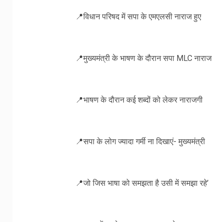
📍विधान परिषद में सपा के एमएलसी नाराज हुए
📍मुख्यमंत्री के भाषण के दौरान सपा MLC नाराज
📍भाषण के दौरान कई शब्दों को लेकर नाराजगी
📍सपा के लोग ज्यादा गर्मी ना दिखाएं- मुख्यमंत्री
📍जो जिस भाषा को समझता है उसी में समझा रहे’