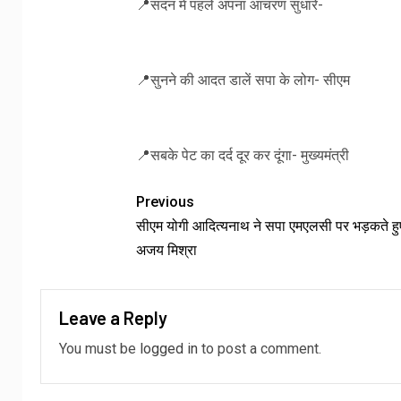
📍सदन में पहले अपना आचरण सुधारे-
📍सुनने की आदत डालें सपा के लोग- सीएम
📍सबके पेट का दर्द दूर कर दूंगा- मुख्यमंत्री
Previous
सीएम योगी आदित्यनाथ ने सपा एमएलसी पर भड़कते हुए
अजय मिश्रा
Leave a Reply
You must be
logged in
to post a comment.