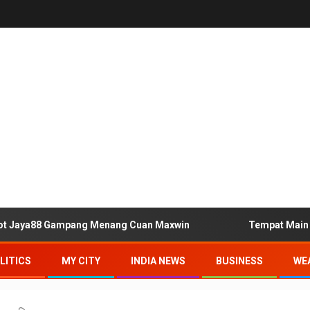
 Slot Jaya88 Gampang Menang Cuan Maxwin
Tempat Main
LITICS
MY CITY
INDIA NEWS
BUSINESS
WE