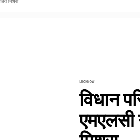
अजय मिश्रा
LUCKNOW
विधान परि
एमएलसी 