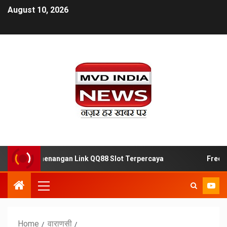
August 10, 2026
ensi Kemenangan Link QQ88 Slot Terpercaya
Free Loc
Home
वाराणसी