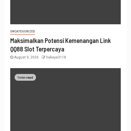
UNCATEGORIZED
Maksimalkan Potensi Kemenangan Link
QQ88 Slot Terpercaya
August 9, 2026
hekeye3118
1 min read