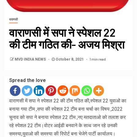
वाराणसी
वाराणसी में सपा ने स्पेशल 22
की टीम गठित की- अजय मिश्रा
1 min read
MVD INDIA NEWS
October 8, 2021
Spread the love
वाराणसी में सपा ने स्पेशल 22 की टीम गठित की,स्पेशल 22 युवाओ का
बनाया गया टीम ,सपा की स्पेशल 22 टीम बना चर्चा का विषय ,2022
चुनाव को सपा ने बनाया स्पेशल 22 टीम ,नए मतदाताओ को तलाश कर
रहे स्पेशल 22 टीम।वोटर आईडी बनवाने के साथ जान रहे उनकी
समस्या,युवाओ की समस्या की रिपोर्ट बना भेजेगे पार्टी कार्यालय।