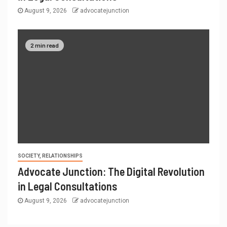
August 9, 2026
advocatejunction
2 min read
SOCIETY, RELATIONSHIPS
Advocate Junction: The Digital Revolution
in Legal Consultations
August 9, 2026
advocatejunction