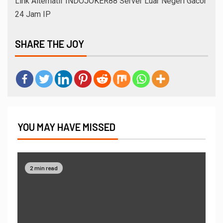
Link Alternatif INDOJOKER88 Server Luar Negeri Gacor
24 Jam IP
SHARE THE JOY
YOU MAY HAVE MISSED
2 min read