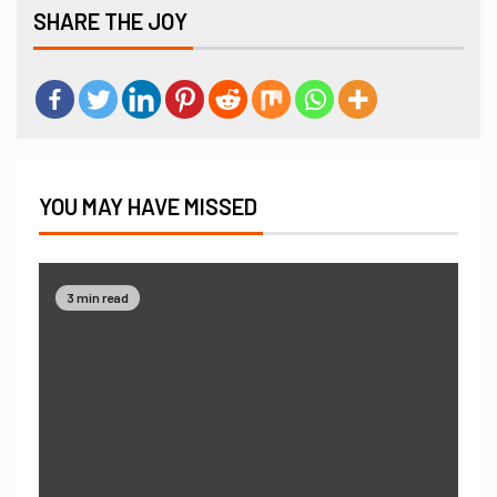
SHARE THE JOY
YOU MAY HAVE MISSED
3 min read