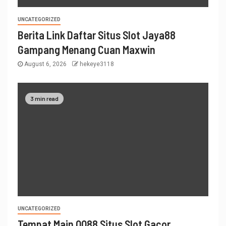
UNCATEGORIZED
Berita Link Daftar Situs Slot Jaya88
Gampang Menang Cuan Maxwin
August 6, 2026
hekeye3118
3 min read
UNCATEGORIZED
Tempat Main QQ88 Situs Slot Gacor