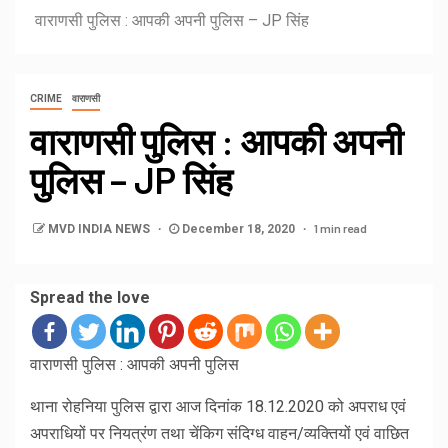
वाराणसी पुलिस : आपकी अपनी पुलिस – JP सिंह
CRIME
वाराणसी
वाराणसी पुलिस : आपकी अपनी
पुलिस – JP सिंह
1 min read
MVD INDIA NEWS
December 18, 2020
Spread the love
वाराणसी पुलिस : आपकी अपनी पुलिस
थाना रोहनिया पुलिस द्वारा आज दिनांक 18.12.2020 को अपराध एवं
अपराधियों पर नियत्रंण तथा चेंकिग संदिग्ध वाहन/व्यक्तियों एवं वाछित