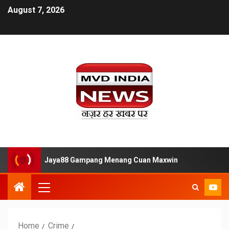
August 7, 2026
ar Situs Slot Jaya88 Gampang Menang Cuan Maxwin
Temp
Home
Crime