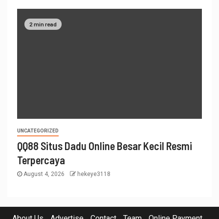
2 min read
UNCATEGORIZED
QQ88 Situs Dadu Online Besar Kecil Resmi
Terpercaya
August 4, 2026
hekeye3118
About Us
Advertise
Contact
Team
Online Payment