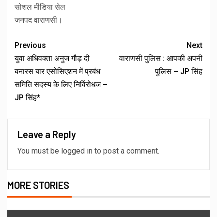
सोशल मीडिया सेल
जनपद वाराणसी।
Previous
Next
युवा अधिवक्ता अनुज गौड़ दी
वाराणसी पुलिस : आपकी अपनी
बनारस बार एसोसिएशन में प्रबंध
पुलिस – JP सिंह
समिति सदस्य के लिए निर्विरोधज –
JP सिंह*
Leave a Reply
You must be
logged in
to post a comment.
MORE STORIES