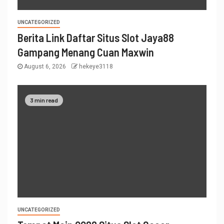
UNCATEGORIZED
Berita Link Daftar Situs Slot Jaya88
Gampang Menang Cuan Maxwin
August 6, 2026
hekeye3118
3 min read
UNCATEGORIZED