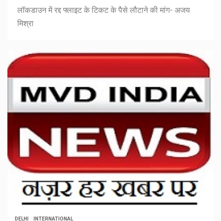
लॉकडाउन में रद्द फ्लाइट के टिकट के पैसे लौटाने की मांग- अजय
मिश्रा
DELHI
INTERNATIONAL