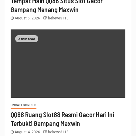
Tempat Main QQ88 Situs Slot Gacor
Gampang Menang Maxwin
August 6, 2026
hekeye3118
3 min read
UNCATEGORIZED
QQ88 Ruang Slot88 Resmi Gacor Hari Ini
Terbukti Gampang Maxwin
August 4, 2026
hekeye3118