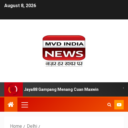
August 8, 2026
r Situs Slot Jaya88 Gampang Menang Cuan Maxwin
Tempa
Home
Delhi