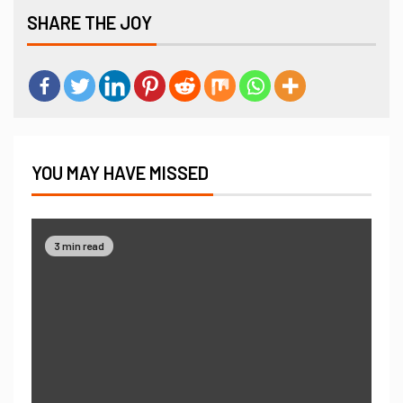
SHARE THE JOY
YOU MAY HAVE MISSED
3 min read