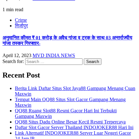
1 min read
Crime
मिर्जापुर
अनुमानित कीमत ₹ 01 करोड़ के अवैध गांजा व ट्रक के साथ 03 अन्तर्राज्यीय
गांजा तस्कर गिरफ्तार-
April 12, 2023
MVD INDIA NEWS
Search for:
Recent Post
Berita Link Daftar Situs Slot Jaya88 Gampang Menang Cuan
Maxwin
Tempat Main QQ88 Situs Slot Gacor Gampang Menang
Maxwin
QQ88 Ruang Slot88 Resmi Gacor Hari Ini Terbukti
Gampang Maxwin
QQ88 Situs Dadu Online Besar Kecil Resmi Terpercaya
Daftar Slot Gacor Server Thailand INDOJOKER88 Hari Ini
Link Alternatif INDOJOKER88 Server Luar Negeri Gacor
24 Jam IP