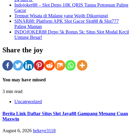
Indojoker88 – Slot Depo 10K QRIS Tanpa Potongan Paling
Gacor
Tempat Wisata di Malang yang Wajib Dikunjungi
SINAR88: Platform APK Slot Gacor Slot88 & Slot777
Paling Mantap
INDOJOKER88 Depo 5k Bonus 5k: Situs Slot Modal Kecil
Untung Besar!
Share the joy
You may have missed
3 min read
Uncategorized
Berita Link Daftar Situs Slot Jaya88 Gampang Menang Cuan
Maxwin
August 6, 2026
hekeye3118