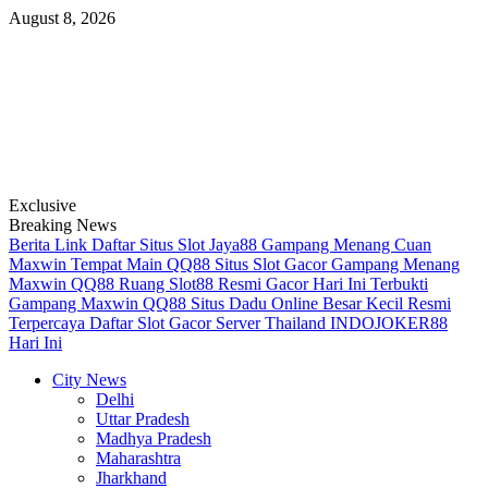
Skip
August 8, 2026
to
content
Exclusive
Breaking News
Berita Link Daftar Situs Slot Jaya88 Gampang Menang Cuan
Maxwin
Tempat Main QQ88 Situs Slot Gacor Gampang Menang
Maxwin
QQ88 Ruang Slot88 Resmi Gacor Hari Ini Terbukti
Gampang Maxwin
QQ88 Situs Dadu Online Besar Kecil Resmi
Terpercaya
Daftar Slot Gacor Server Thailand INDOJOKER88
Hari Ini
Primary
City News
Menu
Delhi
Uttar Pradesh
Madhya Pradesh
Maharashtra
Jharkhand