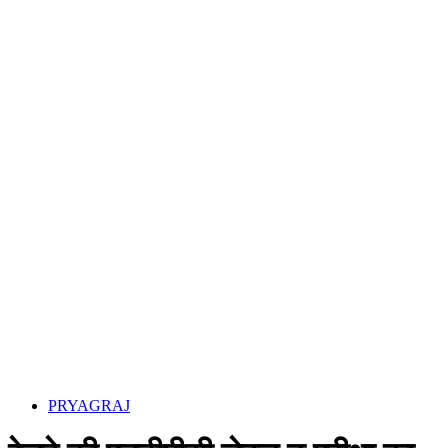
PRYAGRAJ