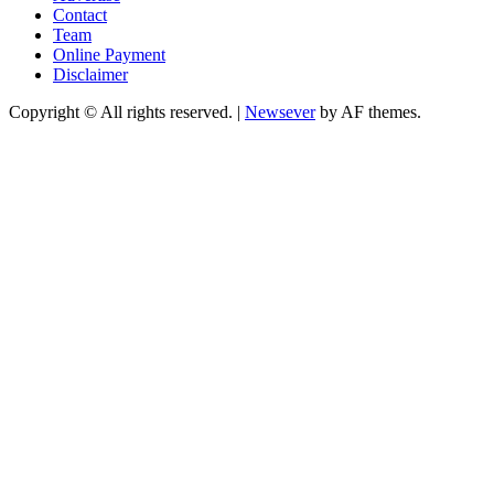
Contact
Team
Online Payment
Disclaimer
Copyright © All rights reserved.
|
Newsever
by AF themes.