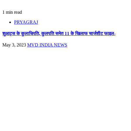
1 min read
PRYAGRAJ
शुआट्स के कुलाधिपति, कुलपति समेत 11 के खिलाफ चार्जशीट फाइल-
May 3, 2023
MVD INDIA NEWS