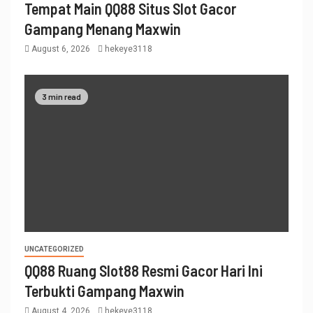
Tempat Main QQ88 Situs Slot Gacor
Gampang Menang Maxwin
August 6, 2026
hekeye3118
3 min read
UNCATEGORIZED
QQ88 Ruang Slot88 Resmi Gacor Hari Ini
Terbukti Gampang Maxwin
August 4, 2026
hekeye3118