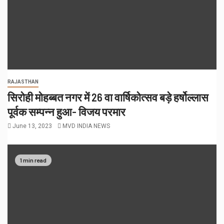
RAJASTHAN
सिरोही मोहब्बत नगर में 26 वा वार्षिकोत्सव बड़े हर्षोल्लास
पूर्वक सम्पन्न हुआ- विजय परमार
June 13, 2023
MVD INDIA NEWS
1 min read