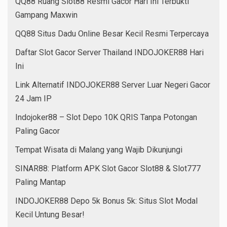
QQ88 Ruang Slot88 Resmi Gacor Hari Ini Terbukti
Gampang Maxwin
QQ88 Situs Dadu Online Besar Kecil Resmi Terpercaya
Daftar Slot Gacor Server Thailand INDOJOKER88 Hari
Ini
Link Alternatif INDOJOKER88 Server Luar Negeri Gacor
24 Jam IP
Indojoker88 – Slot Depo 10K QRIS Tanpa Potongan
Paling Gacor
Tempat Wisata di Malang yang Wajib Dikunjungi
SINAR88: Platform APK Slot Gacor Slot88 & Slot777
Paling Mantap
INDOJOKER88 Depo 5k Bonus 5k: Situs Slot Modal
Kecil Untung Besar!