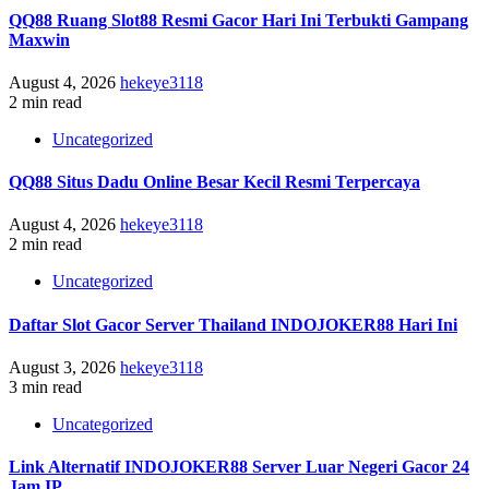
QQ88 Ruang Slot88 Resmi Gacor Hari Ini Terbukti Gampang
Maxwin
August 4, 2026
hekeye3118
2 min read
Uncategorized
QQ88 Situs Dadu Online Besar Kecil Resmi Terpercaya
August 4, 2026
hekeye3118
2 min read
Uncategorized
Daftar Slot Gacor Server Thailand INDOJOKER88 Hari Ini
August 3, 2026
hekeye3118
3 min read
Uncategorized
Link Alternatif INDOJOKER88 Server Luar Negeri Gacor 24
Jam IP