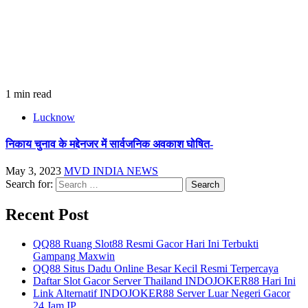
1 min read
Lucknow
निकाय चुनाव के मद्देनजर में सार्वजनिक अवकाश घोषित-
May 3, 2023
MVD INDIA NEWS
Search for:
Recent Post
QQ88 Ruang Slot88 Resmi Gacor Hari Ini Terbukti
Gampang Maxwin
QQ88 Situs Dadu Online Besar Kecil Resmi Terpercaya
Daftar Slot Gacor Server Thailand INDOJOKER88 Hari Ini
Link Alternatif INDOJOKER88 Server Luar Negeri Gacor
24 Jam IP