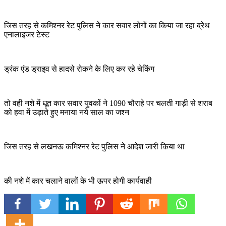
जिस तरह से कमिश्नर रेट पुलिस ने कार सवार लोगों का किया जा रहा ब्रेथ
एनालाइजर टेस्ट
ड्रंक एंड ड्राइव से हादसे रोकने के लिए कर रहे चेकिंग
तो वही नशे में धूत कार सवार युवकों ने 1090 चौराहे पर चलती गाड़ी से शराब
को हवा में उड़ाते हुए मनाया नये साल का जश्न
जिस तरह से लखनऊ कमिश्नर रेट पुलिस ने आदेश जारी किया था
की नशे में कार चलाने वालों के भी ऊपर होगी कार्यवाही