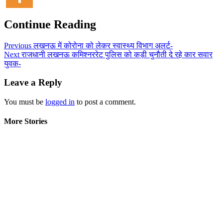
Continue Reading
Previous
लखनऊ में कोरोना को लेकर स्वास्थ्य विभाग अलर्ट-
Next
राजधानी लखनऊ कमिश्नररेट पुलिस को कड़ी चुनौती दे रहे कार सवार
युवक-
Leave a Reply
You must be
logged in
to post a comment.
More Stories