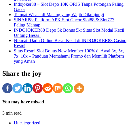
Indojoker88 – Slot Depo 10K QRIS Tanpa Potongan Paling
Gacor
Tempat Wisata di Malang yang Wajib Dikunjungi
SINAR88: Platform APK Slot Gacor Slot88 & Slot777
Paling Mantap
INDOJOKER88 Depo 5k Bonus 5k: Situs Slot Modal Kecil
Untung Besar!
Nikmati Dadu Online Besar Kecil di INDOJOKER88 Casino
Resmi
Situs Resmi Slot Bonus New Member 100% di Awal 3x, 5x,
7x, 10x – Panduan Memahami Promo dan Memilih Platform
yang Aman
Share the joy
You may have missed
3 min read
Uncategorized