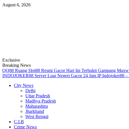
Skip
August 6, 2026
to
content
Exclusive
Breaking News
QQ88 Ruang Slot88 Resmi Gacor Hari Ini Terbukti Gampang Max
INDOJOKER88 Server Luar Negeri Gacor 24 Jam IP
Indojoker88 –
Primary
City News
Menu
Delhi
Uttar Pradesh
Madhya Pradesh
Maharashtra
Jharkhand
West Bengal
C.I.B
Crime News