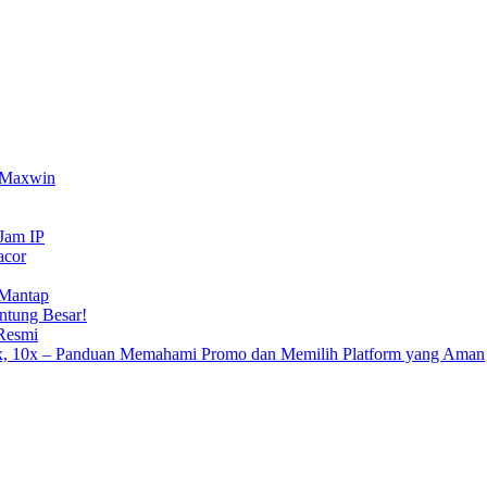
g Maxwin
Jam IP
acor
 Mantap
tung Besar!
Resmi
7x, 10x – Panduan Memahami Promo dan Memilih Platform yang Aman