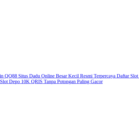
win
QQ88 Situs Dadu Online Besar Kecil Resmi Terpercaya
Daftar Slo
 Slot Depo 10K QRIS Tanpa Potongan Paling Gacor