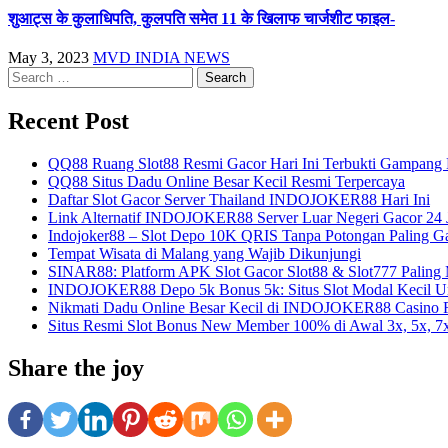
शुआट्स के कुलाधिपति, कुलपति समेत 11 के खिलाफ चार्जशीट फाइल-
May 3, 2023
MVD INDIA NEWS
Search
for:
Recent Post
QQ88 Ruang Slot88 Resmi Gacor Hari Ini Terbukti Gampan
QQ88 Situs Dadu Online Besar Kecil Resmi Terpercaya
Daftar Slot Gacor Server Thailand INDOJOKER88 Hari Ini
Link Alternatif INDOJOKER88 Server Luar Negeri Gacor 24 
Indojoker88 – Slot Depo 10K QRIS Tanpa Potongan Paling G
Tempat Wisata di Malang yang Wajib Dikunjungi
SINAR88: Platform APK Slot Gacor Slot88 & Slot777 Paling
INDOJOKER88 Depo 5k Bonus 5k: Situs Slot Modal Kecil Un
Nikmati Dadu Online Besar Kecil di INDOJOKER88 Casino 
Situs Resmi Slot Bonus New Member 100% di Awal 3x, 5x, 
Share the joy