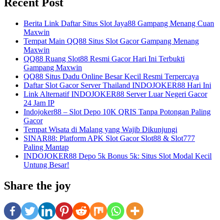
Recent Post
Berita Link Daftar Situs Slot Jaya88 Gampang Menang Cuan
Maxwin
Tempat Main QQ88 Situs Slot Gacor Gampang Menang
Maxwin
QQ88 Ruang Slot88 Resmi Gacor Hari Ini Terbukti
Gampang Maxwin
QQ88 Situs Dadu Online Besar Kecil Resmi Terpercaya
Daftar Slot Gacor Server Thailand INDOJOKER88 Hari Ini
Link Alternatif INDOJOKER88 Server Luar Negeri Gacor
24 Jam IP
Indojoker88 – Slot Depo 10K QRIS Tanpa Potongan Paling
Gacor
Tempat Wisata di Malang yang Wajib Dikunjungi
SINAR88: Platform APK Slot Gacor Slot88 & Slot777
Paling Mantap
INDOJOKER88 Depo 5k Bonus 5k: Situs Slot Modal Kecil
Untung Besar!
Share the joy