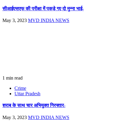
सीआईएसएफ की परीक्षा में पकड़े गए दो मुन्ना भाई-
May 3, 2023
MVD INDIA NEWS
1 min read
Crime
Uttar Pradesh
शराब के साथ चार अभियुक्त गिरफ्तार-
May 3, 2023
MVD INDIA NEWS