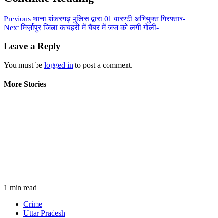
Previous
थाना शंकरगढ़ पुलिस द्वारा 01 वारण्टी अभियुक्त गिरफ्तार-
Next
मिर्ज़ापुर जिला कचहरी में चैंबर में जज को लगी गोली-
Leave a Reply
You must be
logged in
to post a comment.
More Stories
1 min read
Crime
Uttar Pradesh