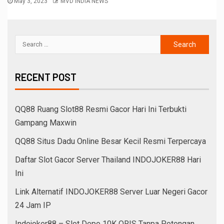
May 3, 2023
MVD INDIA NEWS
RECENT POST
QQ88 Ruang Slot88 Resmi Gacor Hari Ini Terbukti
Gampang Maxwin
QQ88 Situs Dadu Online Besar Kecil Resmi Terpercaya
Daftar Slot Gacor Server Thailand INDOJOKER88 Hari
Ini
Link Alternatif INDOJOKER88 Server Luar Negeri Gacor
24 Jam IP
Indojoker88 – Slot Depo 10K QRIS Tanpa Potongan