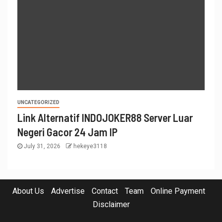
UNCATEGORIZED
Link Alternatif INDOJOKER88 Server Luar
Negeri Gacor 24 Jam IP
July 31, 2026
hekeye3118
About Us
Advertise
Contact
Team
Online Payment
Disclaimer