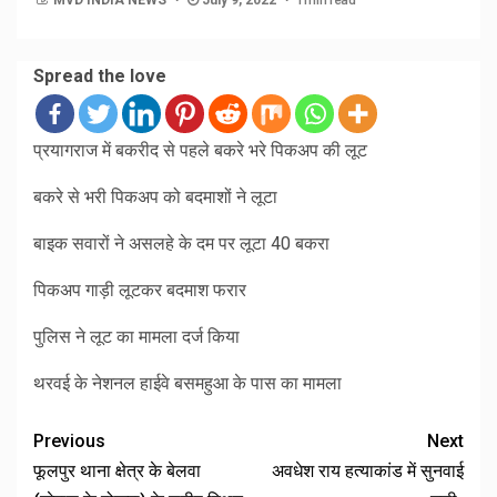
Spread the love
प्रयागराज में बकरीद से पहले बकरे भरे पिकअप की लूट
बकरे से भरी पिकअप को बदमाशों ने लूटा
बाइक सवारों ने असलहे के दम पर लूटा 40 बकरा
पिकअप गाड़ी लूटकर बदमाश फरार
पुलिस ने लूट का मामला दर्ज किया
थरवई के नेशनल हाईवे बसमहुआ के पास का मामला
Previous
Next
फूलपुर थाना क्षेत्र के बेलवा
अवधेश राय हत्याकांड में सुनवाई