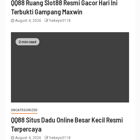
QQ88 Ruang Slot88 Resmi Gacor Hari Ini
Terbukti Gampang Maxwin
August 4, 2026
hekeye3118
2 min read
UNCATEGORIZED
QQ88 Situs Dadu Online Besar Kecil Resmi
Terpercaya
August 4, 2026
hekeye3118