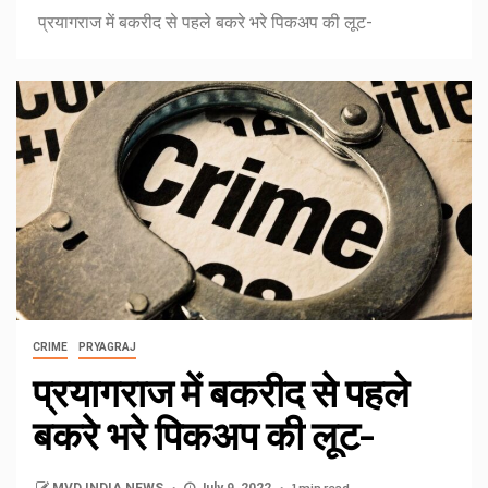
प्रयागराज में बकरीद से पहले बकरे भरे पिकअप की लूट-
CRIME
PRYAGRAJ
प्रयागराज में बकरीद से पहले
बकरे भरे पिकअप की लूट-
1 min read
MVD INDIA NEWS
July 9, 2022