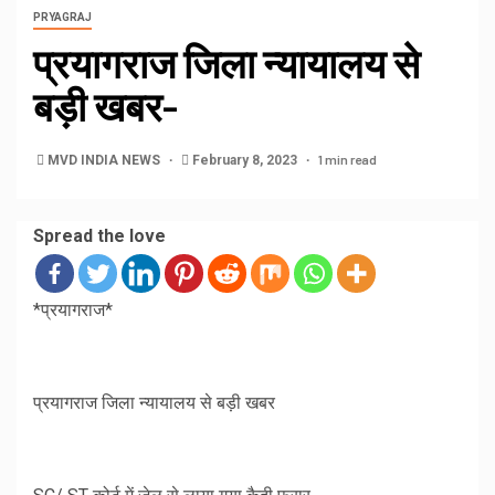
PRYAGRAJ
प्रयागराज जिला न्यायालय से
बड़ी खबर-
1 min read
MVD INDIA NEWS
February 8, 2023
Spread the love
*प्रयागराज*
प्रयागराज जिला न्यायालय से बड़ी खबर