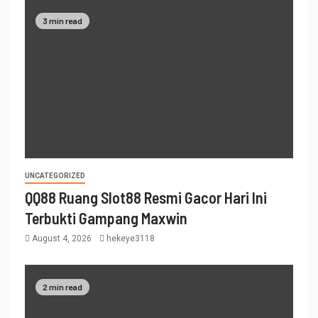
3 min read
UNCATEGORIZED
QQ88 Ruang Slot88 Resmi Gacor Hari Ini
Terbukti Gampang Maxwin
August 4, 2026
hekeye3118
2 min read