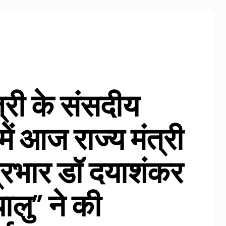
्री के संसदीय
में आज राज्य मंत्री
प्रभार डॉ दयाशंकर
ालु” ने की