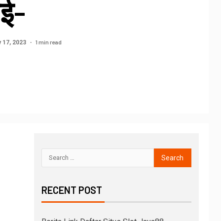
ई-
1 min read
 17, 2023
RECENT POST