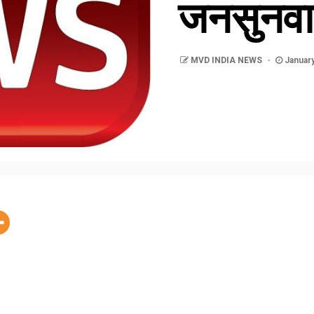
जनसुनवा
MVD INDIA NEWS
January