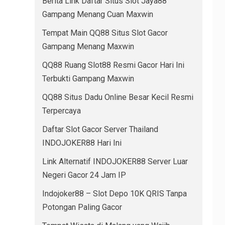
Berita Link Daftar Situs Slot Jaya88
Gampang Menang Cuan Maxwin
Tempat Main QQ88 Situs Slot Gacor
Gampang Menang Maxwin
QQ88 Ruang Slot88 Resmi Gacor Hari Ini
Terbukti Gampang Maxwin
QQ88 Situs Dadu Online Besar Kecil Resmi
Terpercaya
Daftar Slot Gacor Server Thailand
INDOJOKER88 Hari Ini
Link Alternatif INDOJOKER88 Server Luar
Negeri Gacor 24 Jam IP
Indojoker88 – Slot Depo 10K QRIS Tanpa
Potongan Paling Gacor