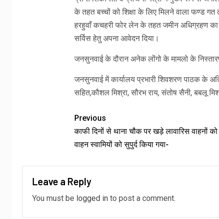
के तहत बच्चों को शिक्षा के लिए मिलने वाला फण्ड गत त
हरहुवाँ कचहरी फोर लेन के तहत जमीन अधिग्रहण का म
सर्विस हेतु अपना आवेदन दिया।
जनसुनवाई के दौरान अनेक लोंगो के मामलो के निस्तारण
जनसुनवाई में कार्यालय प्रभारी शिवशरण पाठक के अतिर
सहित,कौशल मिश्रा, सौरभ राय, संतोष सैनी, बबलू मिश
Previous
काफी दिनों से थाना चौक पर खड़े लावारिस वाहनों को
वाहन स्वामियों को सुपुर्द किया गया-
Leave a Reply
You must be
logged in
to post a comment.