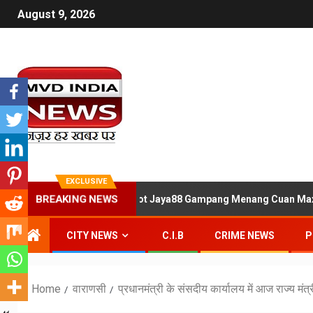
August 9, 2026
EXCLUSIVE
BREAKING NEWS
erita Link Daftar Situs Slot Jaya88 Gampang Menang Cuan Maxwin
CITY NEWS
C.I.B
CRIME NEWS
P
Home
वाराणसी
प्रधानमंत्री के संसदीय कार्यालय में आज राज्य मंत