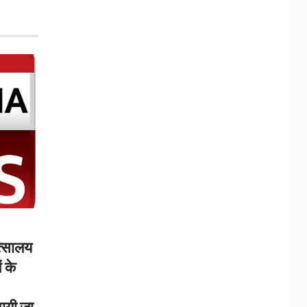
त्सालय
ं के
ायी जा