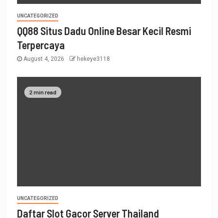
UNCATEGORIZED
QQ88 Situs Dadu Online Besar Kecil Resmi
Terpercaya
August 4, 2026
hekeye3118
2 min read
UNCATEGORIZED
Daftar Slot Gacor Server Thailand