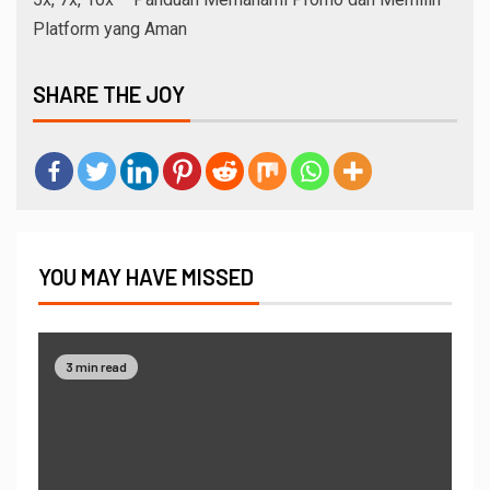
Platform yang Aman
SHARE THE JOY
YOU MAY HAVE MISSED
3 min read