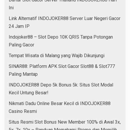
Ini
Link Alternatif INDOJOKER88 Server Luar Negeri Gacor
24 Jam IP
Indojoker88 – Slot Depo 10K QRIS Tanpa Potongan
Paling Gacor
Tempat Wisata di Malang yang Wajib Dikunjungi
SINAR88: Platform APK Slot Gacor Slot88 & Slot777
Paling Mantap
INDOJOKER88 Depo 5k Bonus 5k: Situs Slot Modal
Kecil Untung Besar!
Nikmati Dadu Online Besar Kecil di INDOJOKER88
Casino Resmi
Situs Resmi Slot Bonus New Member 100% di Awal 3x,
5x, 7x, 10x – Panduan Memahami Promo dan Memilih