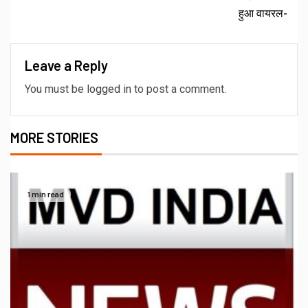
हुआ वायरल-
Leave a Reply
You must be
logged in
to post a comment.
MORE STORIES
1 min read