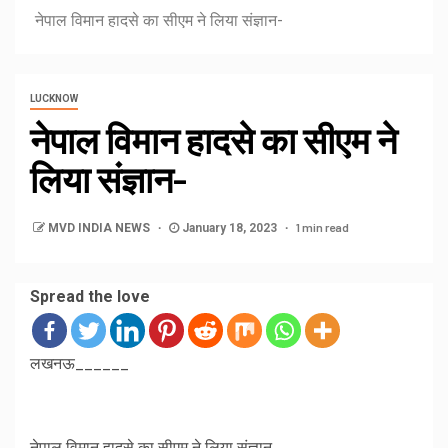
नेपाल विमान हादसे का सीएम ने लिया संज्ञान-
LUCKNOW
नेपाल विमान हादसे का सीएम ने
लिया संज्ञान-
1 min read
MVD INDIA NEWS
January 18, 2023
Spread the love
लखनऊ______
नेपाल विमान हादसे का सीएम ने लिया संज्ञान