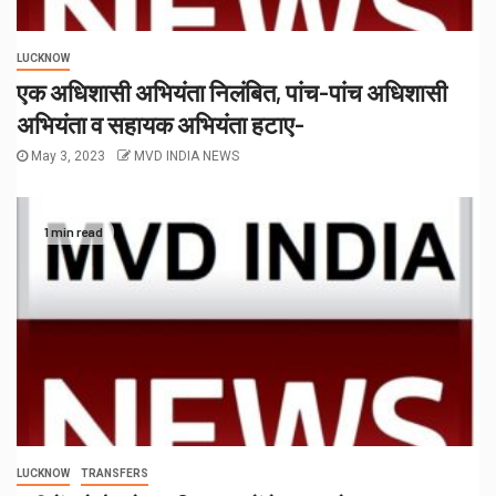
LUCKNOW
एक अधिशासी अभियंता निलंबित, पांच-पांच अधिशासी
अभियंता व सहायक अभियंता हटाए-
May 3, 2023
MVD INDIA NEWS
1 min read
LUCKNOW
TRANSFERS