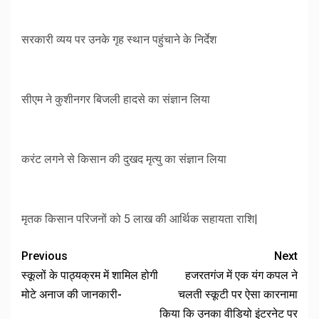
सरकारी व्यय पर उनके गृह स्थान पहुंचाने के निर्देश
सीएम ने कुशीनगर बिजली हादसे का संज्ञान लिया
करंट लगने से किसान की दुखद मृत्यु का संज्ञान लिया
मृतक किसान परिजनों को 5 लाख की आर्थिक सहायता राशि|
Previous
Next
स्कूलों के पाठ्यक्रम में शामिल होगी
हजरतगंज में एक यंग कपल ने
मोटे अनाज की जानकारी-
चलती स्कूटी पर ऐसा कारनामा
किया कि उनका वीडियो इंटरनेट पर