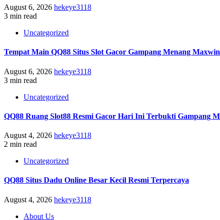
August 6, 2026
hekeye3118
3 min read
Uncategorized
Tempat Main QQ88 Situs Slot Gacor Gampang Menang Maxwin
August 6, 2026
hekeye3118
3 min read
Uncategorized
QQ88 Ruang Slot88 Resmi Gacor Hari Ini Terbukti Gampang 
August 4, 2026
hekeye3118
2 min read
Uncategorized
QQ88 Situs Dadu Online Besar Kecil Resmi Terpercaya
August 4, 2026
hekeye3118
About Us