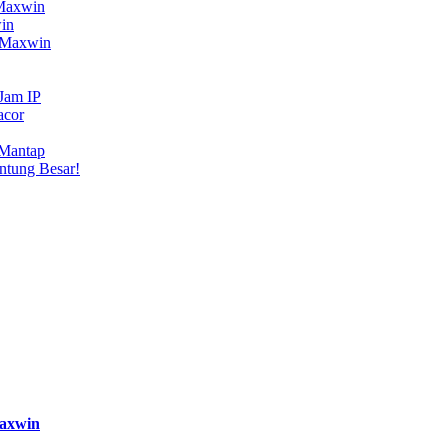
 Maxwin
in
g Maxwin
Jam IP
acor
 Mantap
tung Besar!
Maxwin