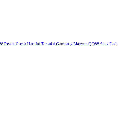
 Resmi Gacor Hari Ini Terbukti Gampang Maxwin
QQ88 Situs Dadu O