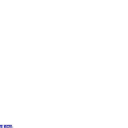
ता हटाए-