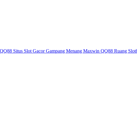
Q88 Situs Slot Gacor Gampang Menang Maxwin
QQ88 Ruang Slot88