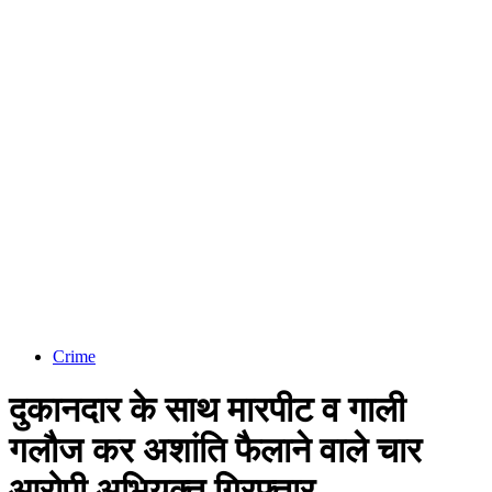
Crime
दुकानदार के साथ मारपीट व गाली
गलौज कर अशांति फैलाने वाले चार
आरोपी अभियुक्त गिरफ्तार-