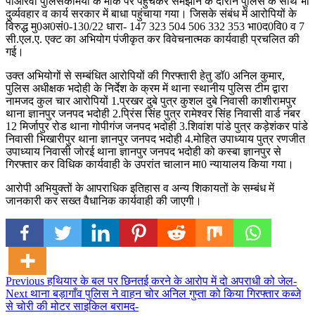
पीआरवी पुलिसकर्मियों के मौके पर पहुंचकर समझाने के दौरान पुलिस के साथ भी
दुर्व्यवहार व कार्य सरकार में बाधा पहुंचाया गया। जिसके संबंध में आरोपियों के
विरुद्ध मु0अ0सं0-130/22 धारा- 147 323 504 506 332 353 भा0द0वि0 व 7
सी.एल.ए. एक्ट का अभियोग पंजीकृत कर विवेचनात्मक कार्यवाही प्रचलित की
गई।
उक्त अभियोगों से सम्बंधित आरोपियों की गिरफ्तारी हेतु डॉ0 अनिल कुमार,
पुलिस अधीक्षक भदोही के निर्देश के क्रम में थाना स्थानीय पुलिस टीम द्वारा
नामजद कुल चार आरोपियों 1.प्रखर दुबे पुत्र कुशल दुबे निवासी काशीरामपुर
थाना ज्ञानपुर जनपद भदोही 2.प्रिंस सिंह पुत्र रामेश्वर सिंह निवासी वार्ड नंबर
12 मिर्जापुर रोड थाना गोपीगंज जनपद भदोही 3.शिवांश पांडे पुत्र कड़ेशंकर पांडे
निवासी भिखारीपुर थाना ज्ञानपुर जनपद भदोही 4.मोहित उपाध्याय पुत्र रणजीत
उपाध्याय निवासी जोरई थाना ज्ञानपुर जनपद भदोही को कस्बा ज्ञानपुर से
गिरफ्तार कर विधिक कार्यवाही के उपरांत चालान मा0 न्यायालय किया गया।
आरोपी अभियुक्तों के आपराधिक इतिहास व अन्य शिकायतों के सम्बंध में
जानकारी कर सख्त वैधानिक कार्यवाही की जाएगी।
Continue
Previous
हथियार के बल पर छिनतई करने के आरोप में दो अपराधी को जेल-
Next
थाना बड़ागाँव पुलिस ने वाहन चोर अनिल गुप्ता को किया गिरफ्तार कब्जे
Reading
से चोरी की मोटर साइकिल बरामद-