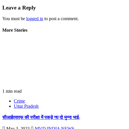
Leave a Reply
You must be
logged in
to post a comment.
More Stories
1 min read
Crime
Uttar Pradesh
सीआईएसएफ की परीक्षा में पकड़े गए दो मुन्ना भाई-
May 3, 2023
MVD INDIA NEWS