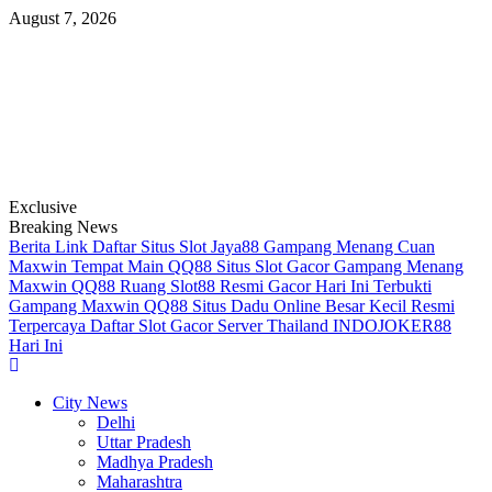
Skip
August 7, 2026
to
content
Exclusive
Breaking News
Berita Link Daftar Situs Slot Jaya88 Gampang Menang Cuan
Maxwin
Tempat Main QQ88 Situs Slot Gacor Gampang Menang
Maxwin
QQ88 Ruang Slot88 Resmi Gacor Hari Ini Terbukti
Gampang Maxwin
QQ88 Situs Dadu Online Besar Kecil Resmi
Terpercaya
Daftar Slot Gacor Server Thailand INDOJOKER88
Hari Ini
Primary
Menu
City News
Delhi
Uttar Pradesh
Madhya Pradesh
Maharashtra