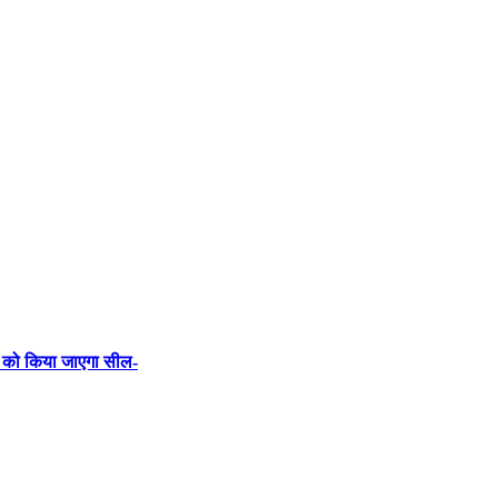
मा को किया जाएगा सील-