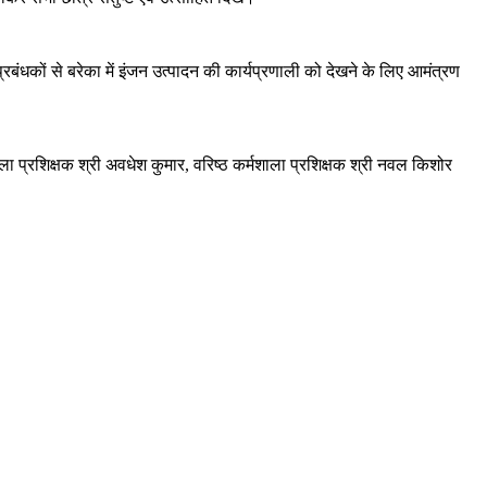
बंधकों से बरेका में इंजन उत्पादन की कार्यप्रणाली को देखने के लिए आमंत्रण
ला प्रशिक्षक श्री अवधेश कुमार, वरिष्ठ कर्मशाला प्रशिक्षक श्री नवल किशोर