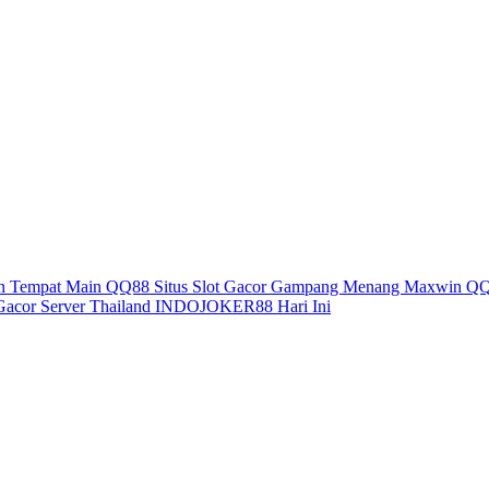
in
Tempat Main QQ88 Situs Slot Gacor Gampang Menang Maxwin
QQ
 Gacor Server Thailand INDOJOKER88 Hari Ini