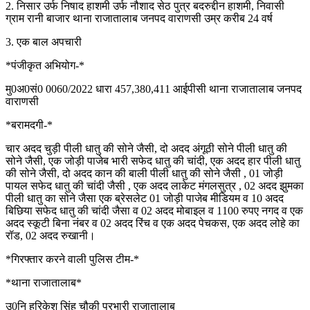
2. निसार उर्फ निषाद हाशमी उर्फ नौशाद सेठ पुत्र बदरुद्दीन हाशमी, निवासी
ग्राम रानी बाजार थाना राजातालाब जनपद वाराणसी उम्र करीब 24 वर्ष
3. एक बाल अपचारी
*पंजीकृत अभियोग-*
मु0अ0सं0 0060/2022 धारा 457,380,411 आईपीसी थाना राजातालाब जनपद
वाराणसी
*बरामदगी-*
चार अदद चुड़ी पीली धातु की सोने जैसी, दो अदद अंगूठी सोने पीली धातु की
सोने जैसी, एक जोड़ी पाजेब भारी सफेद धातु की चांदी, एक अदद हार पीली धातु
की सोने जैसी, दो अदद कान की बाली पीली धातु की सोने जैसी , 01 जोड़ी
पायल सफेद धातु की चांदी जैसी , एक अदद लाकेट मंगलसुत्र , 02 अदद झुमका
पीली धातु का सोने जैसा एक ब्रेसलेट 01 जोड़ी पाजेब मीडियम व 10 अदद
बिछिया सफेद धातु की चांदी जैसा व 02 अदद मोबाइल व 1100 रुपए नगद व एक
अदद स्कूटी बिना नंबर व 02 अदद रिंच व एक अदद पेचकस, एक अदद लोहे का
रॉड, 02 अदद रुखानी।
*गिरफ्तार करने वाली पुलिस टीम-*
*थाना राजातालाब*
उ0नि हरिकेश सिंह चौकी प्रभारी राजातालाब