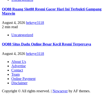
QQ88 Ruang Slot88 Resmi Gacor Hari Ini Terbukti Gampang
Maxwin
August 4, 2026
hekeye3118
2 min read
Uncategorized
QQ88 Situs Dadu Online Besar Kecil Resmi Terpercaya
August 4, 2026
hekeye3118
About Us
Advertise
Contact
Team
Online Payment
Disclaimer
Copyright © All rights reserved.
|
Newsever
by AF themes.