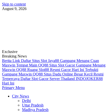
Skip to content
August 9, 2026
Exclusive
Breaking News
Berita Link Daftar Situs Slot Jaya88 Gampang Menang Cuan
Maxwin
Tempat Main QQ88 Situs Slot Gacor Gampang Menang
Maxwin
QQ88 Ruang Slot88 Resmi Gacor Hari Ini Terbukti
Gampang Maxwin
QQ88 Situs Dadu Online Besar Kecil Resmi
Terpercaya
Daftar Slot Gacor Server Thailand INDOJOKER88
Hari Ini
Primary Menu
City News
Delhi
Uttar Pradesh
Madhya Pradesh