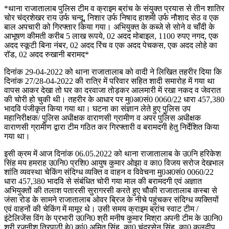
*थाना राजातालाब पुलिस टीम व क्राइम ब्रांच के संयुक्त प्रयास से तीन शातिर
चोर चंद्रशेखर राय उर्फ चन्दू, निशार उर्फ निषाद हाशमी उर्फ नौशाद सेठ व एक
बाल अपचारी को गिरफ्तार किया गया। अभियुक्त के कब्जे से सोने व चाँदी के
आभूषण कीमती करीब 5 लाख रूपये, 02 अदद मोबाइल, 1100 रुपए नगद, एक
अदद स्कूटी बिना नंबर, 02 अदद रिंच व एक अदद पेचकस, एक अदद लोहे का
रॉड, 02 अदद रुखानी बरामद*
दिनांक 29-04-2022 को थाना राजातालाब को वादी ने लिखित तहरीर दिया कि
दिनांक 27/28-04-2022 की रात्रि में परिवार सहित शादी समारोह में गया था
वापस आकर देखा तो घर का दरवाजा तोड़कर आलमारी में रखा नकद व जेवरात
की चोरी हो चुकी थी। तहरीर के आधार पर मु0अ0सं0 0060/22 धारा 457,380
भादवि पंजीकृत किया गया था। घटना का संज्ञान लेते हुए पुलिस उप
महानिरीक्षक/ पुलिस अधीक्षक वाराणसी ग्रामीण व अपर पुलिस अधीक्षक
वाराणसी ग्रामीण द्वारा टीम गठित कर गिरफ्तारी व बरामदगी हेतु निर्देशित किया
गया था।
इसी क्रम में आज दिनांक 06.05.2022 को थाना राजातालाब के उ0नि हरिकेश
सिंह मय हमराह उ0नि0 प्रशि0 आयुष कुमार ओझा व का0 विजय सरोज देखभाल
शांति व्यवस्था चेकिंग संदिग्ध व्यक्ति व वाहन व विवेचना मु0अ0सं0 0060/22
धारा 457,380 भादवि से संबंधित चोरी गया माल की बरामदगी एवं अज्ञात
अभियुक्तों की तलाश पतारसी सुरागरसी करते हुए चौकी राजातालाब कस्बा से
जंसा रोड के सामने राजातालाब ओवर ब्रिज के नीचे पहुंचकर संदिग्ध व्यक्तियों
एवं वाहनों की चेकिंग में मामूर थे। उसी समय क्राइम ब्रांच स्वाट टीम /
इंटेलिजेंस विंग के प्रभारी उ0नि0 श्री मनीष कुमार मिश्रा अपनी टीम के उ0नि0
श्री रजनीश त्रिपाठी हे0 कां0 अमित सिंह, का0 चंद्रसेन सिंह, का0 कुलदीप