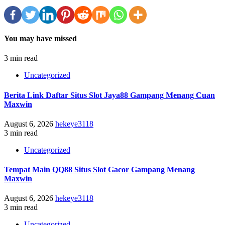
You may have missed
3 min read
Uncategorized
Berita Link Daftar Situs Slot Jaya88 Gampang Menang Cuan
Maxwin
August 6, 2026
hekeye3118
3 min read
Uncategorized
Tempat Main QQ88 Situs Slot Gacor Gampang Menang
Maxwin
August 6, 2026
hekeye3118
3 min read
Uncategorized