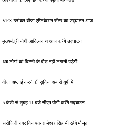
अब वीजा के लिए नहीं करनी पड़ेगी भाग-दौड़
VFX ग्लोबल वीजा एप्लिकेशन सेंटर का उद्घाटन आज
मुख्यमंत्री योगी आदित्यनाथ आज करेंगे उद्घाटन
अब लोगों को दिल्ली के दौड़ नहीं लगानी पड़ेगी
वीजा अप्लाई करने की सुविधा अब से यूपी में
5 केडी से सुबह 11 बजे सीएम योगी करेंगे उद्घाटन
सरोजिनी नगर विधायक राजेश्वर सिंह भी रहेंगे मौजूद