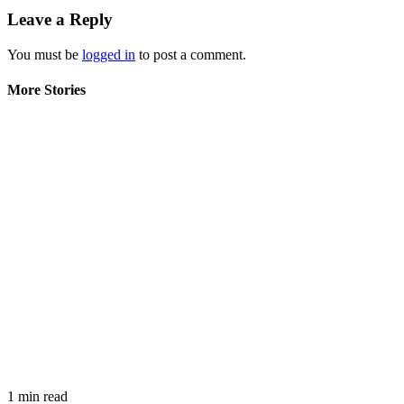
Leave a Reply
You must be
logged in
to post a comment.
More Stories
1 min read