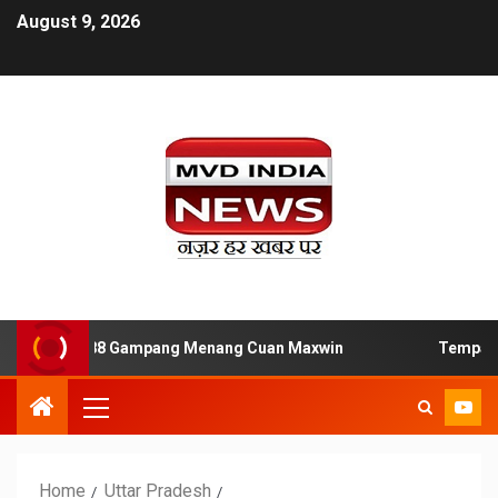
August 9, 2026
tus Slot Jaya88 Gampang Menang Cuan Maxwin
Tempat Ma
Home
Uttar Pradesh