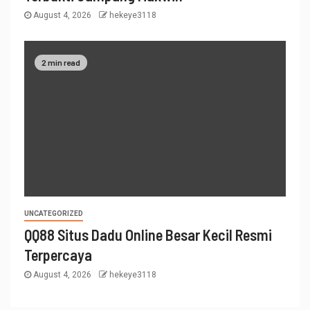
August 4, 2026
hekeye3118
2 min read
UNCATEGORIZED
QQ88 Situs Dadu Online Besar Kecil Resmi
Terpercaya
August 4, 2026
hekeye3118