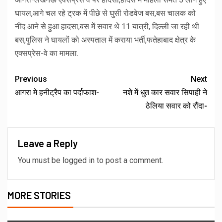
घायल,आगे चल रहे ट्रक में पीछे से घुसी रोडवेज बस,बस चालक को
नींद आने से हुआ हादसा,बस में सवार थे 11 यात्री, दिल्ली जा रही थी
बस,पुलिस ने घायलों को अस्पताल में कराया भर्ती,फतेहाबाद क्षेत्र के
एक्सप्रेस-वे का मामला.
Previous
Next
आगरा मे हनीट्रैप का पर्दाफाश-
नशे में धुत कार सवार सिपाही ने
ठेलिया सवार को रौंदा-
Leave a Reply
You must be
logged in
to post a comment.
MORE STORIES