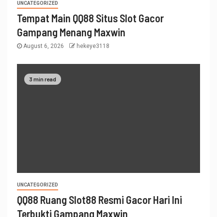
UNCATEGORIZED
Tempat Main QQ88 Situs Slot Gacor
Gampang Menang Maxwin
August 6, 2026
hekeye3118
3 min read
UNCATEGORIZED
QQ88 Ruang Slot88 Resmi Gacor Hari Ini
Terbukti Gampang Maxwin