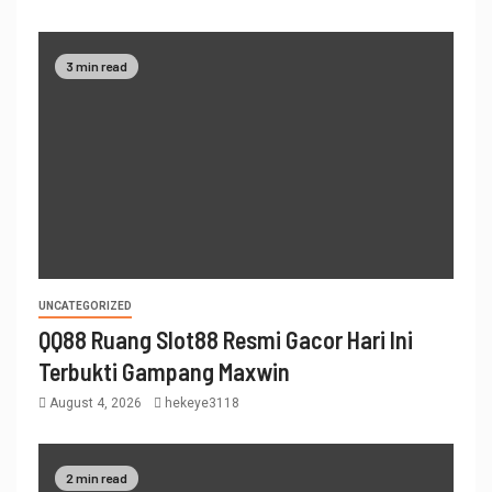
3 min read
UNCATEGORIZED
QQ88 Ruang Slot88 Resmi Gacor Hari Ini
Terbukti Gampang Maxwin
August 4, 2026
hekeye3118
2 min read