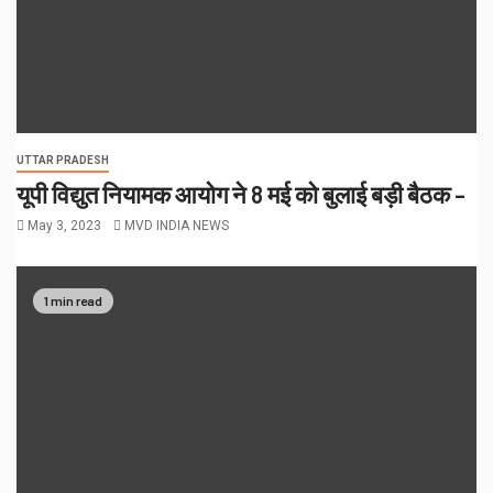
UTTAR PRADESH
यूपी विद्युत नियामक आयोग ने 8 मई को बुलाई बड़ी बैठक –
May 3, 2023
MVD INDIA NEWS
1 min read