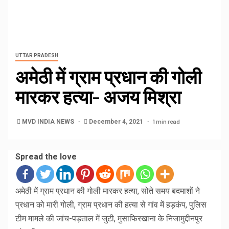
UTTAR PRADESH
अमेठी में ग्राम प्रधान की गोली
मारकर हत्या- अजय मिश्रा
1 min read
MVD INDIA NEWS
December 4, 2021
Spread the love
अमेठी में ग्राम प्रधान की गोली मारकर हत्या, सोते समय बदमाशों ने
प्रधान को मारी गोली, ग्राम प्रधान की हत्या से गांव में हड़कंप, पुलिस
टीम मामले की जांच-पड़ताल में जुटी, मुसाफिरखाना के निजामुद्दीनपुर