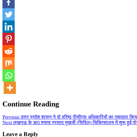
Continue Reading
Previous
उत्तर प्रदेश शासन ने दो वरिष्ठ पीसीएस अधिकारियों का तबादला कि
Next
लखनऊ के डा0 श्यामा प्रसाद मुखर्जी (सिविल) चिकित्सालय में शुरू हुई प
Leave a Reply