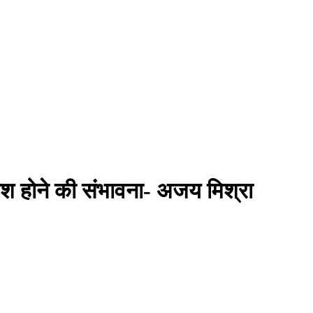
िश होने की संभावना- अजय मिश्रा