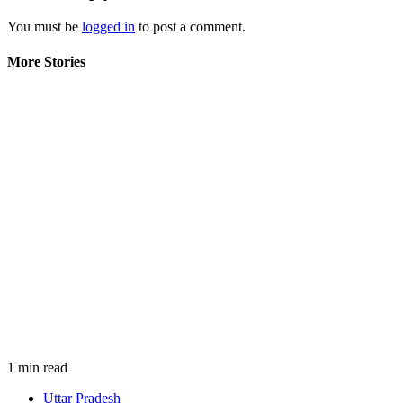
You must be
logged in
to post a comment.
More Stories
1 min read
Uttar Pradesh