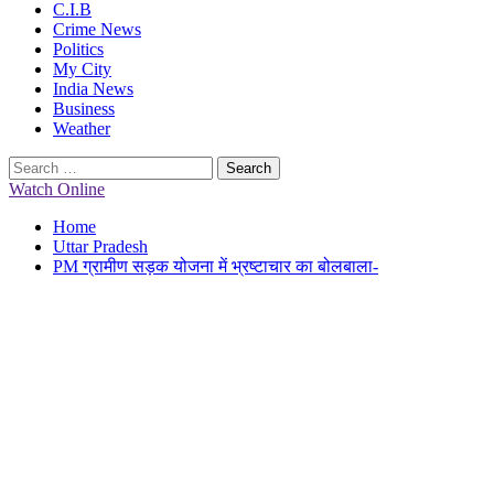
C.I.B
Crime News
Politics
My City
India News
Business
Weather
Search
for:
Watch Online
Home
Uttar Pradesh
PM ग्रामीण सड़क योजना में भ्रष्टाचार का बोलबाला-