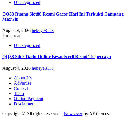
Uncategorized
QQ88 Ruang Slot88 Resmi Gacor Hari Ini Terbukti Gampang
Maxwin
August 4, 2026
hekeye3118
2 min read
Uncategorized
QQ88 Situs Dadu Online Besar Kecil Resmi Terpercaya
August 4, 2026
hekeye3118
About Us
Advertise
Contact
Team
Online Payment
Disclaimer
Copyright © All rights reserved.
|
Newsever
by AF themes.