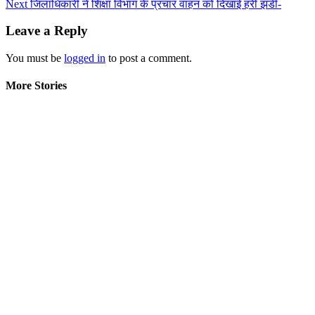
Next
जिलाधिकारी ने शिक्षा विभाग के प्रचार वाहन को दिखाई हरी झंडी-
Leave a Reply
You must be
logged in
to post a comment.
More Stories