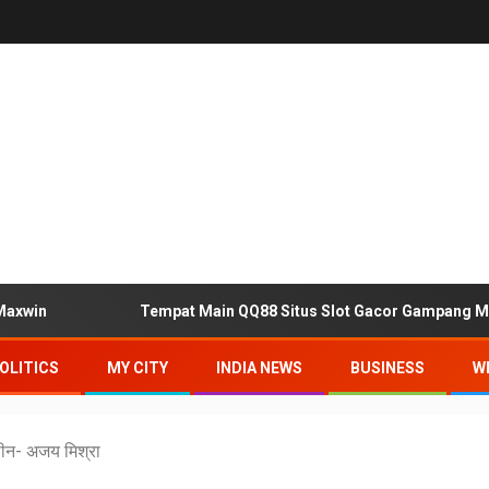
n
Tempat Main QQ88 Situs Slot Gacor Gampang Menan
OLITICS
MY CITY
INDIA NEWS
BUSINESS
W
सीन- अजय मिश्रा