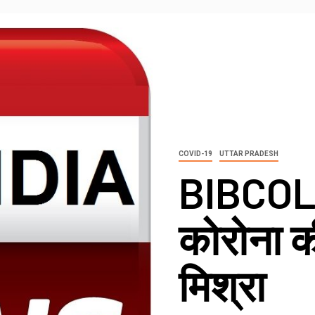
COVID-19
UTTAR PRADESH
BIBCOL क
कोरोना क
मिश्रा