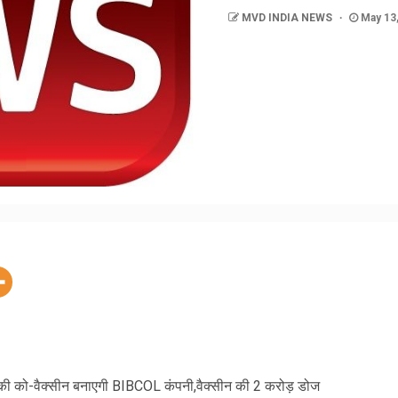
MVD INDIA NEWS
May 13
ा की को-वैक्सीन बनाएगी BIBCOL कंपनी,वैक्सीन की 2 करोड़ डोज