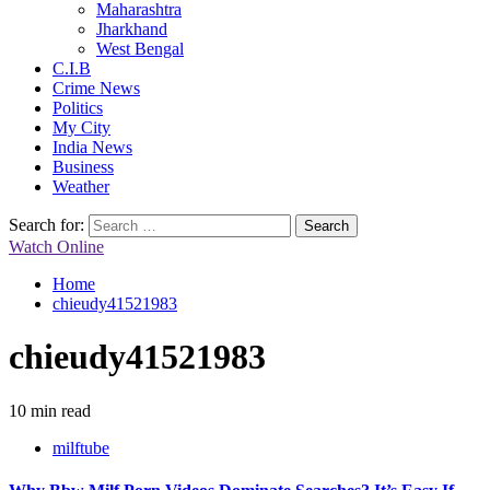
Maharashtra
Jharkhand
West Bengal
C.I.B
Crime News
Politics
My City
India News
Business
Weather
Search for:
Watch Online
Home
chieudy41521983
chieudy41521983
10 min read
milftube