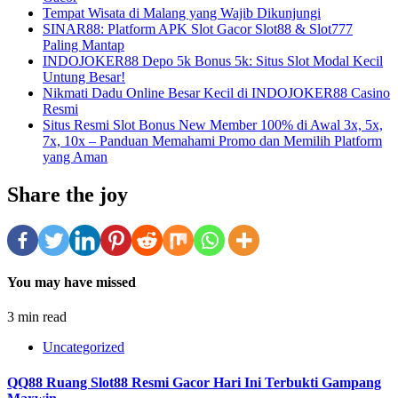
Tempat Wisata di Malang yang Wajib Dikunjungi
SINAR88: Platform APK Slot Gacor Slot88 & Slot777
Paling Mantap
INDOJOKER88 Depo 5k Bonus 5k: Situs Slot Modal Kecil
Untung Besar!
Nikmati Dadu Online Besar Kecil di INDOJOKER88 Casino
Resmi
Situs Resmi Slot Bonus New Member 100% di Awal 3x, 5x,
7x, 10x – Panduan Memahami Promo dan Memilih Platform
yang Aman
Share the joy
You may have missed
3 min read
Uncategorized
QQ88 Ruang Slot88 Resmi Gacor Hari Ini Terbukti Gampang