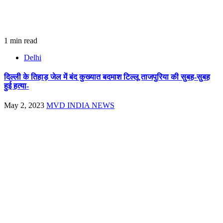
1 min read
Delhi
दिल्ली के तिहाड़ जेल में बंद कुख्यात बदमाश टिल्लू ताजपुरिया की सुबह-सुबह
हुई हत्या-
May 2, 2023
MVD INDIA NEWS