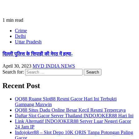
1 min read
Crime
Delhi
Uttar Pradesh
दिल्ली पुलिस के सिपाही की मेरठ में हत्या-
April 30, 2023
MVD INDIA NEWS
Search for:
Recent Post
QQ88 Ruang Slot88 Resmi Gacor Hari Ini Terbukti
Gampang Maxwin
QQ88 Situs Dadu Online Besar Kecil Resmi Terpercaya
Daftar Slot Gacor Server Thailand INDOJOKER88 Hari Ini
Link Alternatif INDOJOKER88 Server Luar Negeri Gacor
24 Jam IP
Indojoker88 – Slot Depo 10K QRIS Tanpa Potongan Paling
Gacor