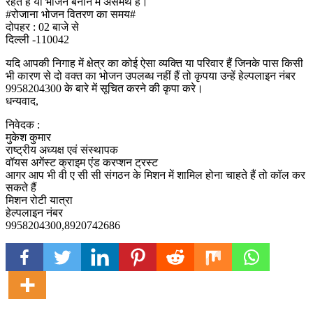
रहते हैं या भोजन बनाने में असमर्थ हैं।
#रोजाना भोजन वितरण का समय#
दोपहर : 02 बाजे से
दिल्ली -110042
यदि आपकी निगाह में क्षेत्र का कोई ऐसा व्यक्ति या परिवार हैं जिनके पास किसी
भी कारण से दो वक्त का भोजन उपलब्ध नहीं हैं तो कृपया उन्हें हेल्पलाइन नंबर
9958204300 के बारे में सूचित करने की कृपा करे।
धन्यवाद,
निवेदक :
मुकेश कुमार
राष्ट्रीय अध्यक्ष एवं संस्थापक
वॉयस अगेंस्ट क्राइम एंड करप्शन ट्रस्ट
आगर आप भी वी ए सी सी संगठन के मिशन में शामिल होना चाहते हैं तो कॉल कर
सकते हैं
मिशन रोटी यात्रा
हेल्पलाइन नंबर
9958204300,8920742686