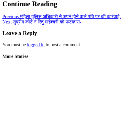
Continue Reading
Previous
महिला पुलिस अधिकारी ने अपने होने वाले पति पर की कार्रवाई-
Next
सुप्रीम कोर्ट ने रितु माहेश्वरी को फटकारा-
Leave a Reply
You must be
logged in
to post a comment.
More Stories