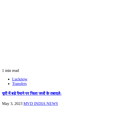
1 min read
Lucknow
Transfers
यूपी में बड़े पैमाने पर जिला जजों के तबादले-
May 3, 2023
MVD INDIA NEWS