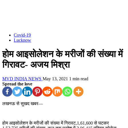
Covid-19
Lucknow
होम आइसोलेशन के मरीजों की संख्या में
गिरावट- अजय मिश्रा
MVD INDIA NEWS
May 13, 2021
1 min read
Spread the love
लखनऊ से सुखद खबर—
होम आइसोलेशन के मरीजों की संख्या में गिरावट,1,61,600 से घटकर