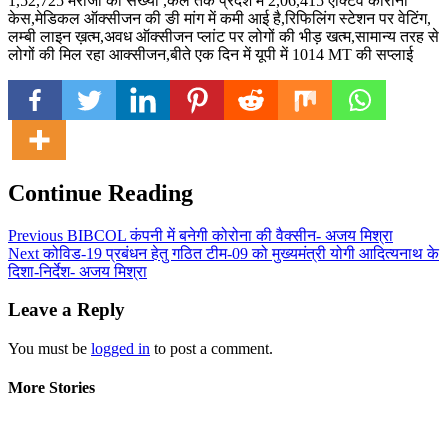
1,52,725 मरीजों की संख्या ,कल तक प्रदेश में 2,06,415 एक्टिव कोरोना
केस,मेडिकल ऑक्सीजन की ङी मांग में कमी आई है,रिफिलिंग स्टेशन पर वेटिंग,
लम्बी लाइन ख़त्म,अवध ऑक्सीजन प्लांट पर लोगों की भीड़ खत्म,सामान्य तरह से
लोगों की मिल रहा आक्सीजन,बीते एक दिन में यूपी में 1014 MT की सप्लाई
Continue Reading
Previous
BIBCOL कंपनी में बनेगी कोरोना की वैक्सीन- अजय मिश्रा
Next
कोविड-19 प्रबंधन हेतु गठित टीम-09 को मुख्यमंत्री योगी आदित्यनाथ के
दिशा-निर्देश- अजय मिश्रा
Leave a Reply
You must be
logged in
to post a comment.
More Stories