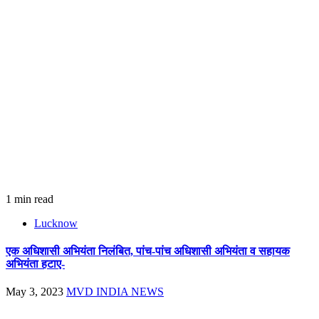
1 min read
Lucknow
एक अधिशासी अभियंता निलंबित, पांच-पांच अधिशासी अभियंता व सहायक
अभियंता हटाए-
May 3, 2023
MVD INDIA NEWS