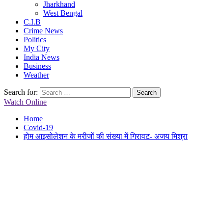
Jharkhand
West Bengal
C.I.B
Crime News
Politics
My City
India News
Business
Weather
Search for:
Watch Online
Home
Covid-19
होम आइसोलेशन के मरीजों की संख्या में गिरावट- अजय मिश्रा