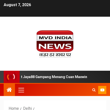
August 7, 2026
tar Situs Slot Jaya88 Gampang Menang Cuan Maxwin
Tem
Home
Delhi