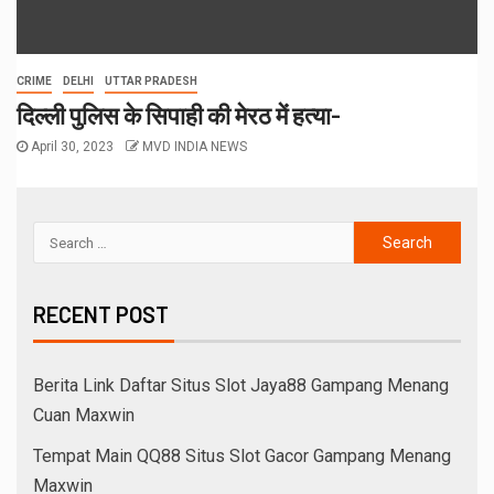
CRIME
DELHI
UTTAR PRADESH
दिल्ली पुलिस के सिपाही की मेरठ में हत्या-
April 30, 2023
MVD INDIA NEWS
RECENT POST
Berita Link Daftar Situs Slot Jaya88 Gampang Menang
Cuan Maxwin
Tempat Main QQ88 Situs Slot Gacor Gampang Menang
Maxwin