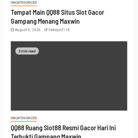
UNCATEGORIZED
Tempat Main QQ88 Situs Slot Gacor
Gampang Menang Maxwin
August 6, 2026
hekeye3118
3 min read
UNCATEGORIZED
QQ88 Ruang Slot88 Resmi Gacor Hari Ini
Terbukti Gampang Maxwin