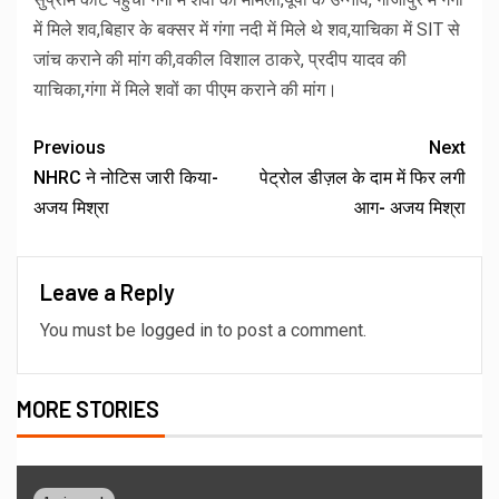
में मिले शव,बिहार के बक्सर में गंगा नदी में मिले थे शव,याचिका में SIT से
जांच कराने की मांग की,वकील विशाल ठाकरे, प्रदीप यादव की
याचिका,गंगा में मिले शवों का पीएम कराने की मांग।
Previous
Next
NHRC ने नोटिस जारी किया-
पेट्रोल डीज़ल के दाम में फिर लगी
अजय मिश्रा
आग- अजय मिश्रा
Leave a Reply
You must be
logged in
to post a comment.
MORE STORIES