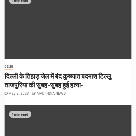
1 min read
DELHI
दिल्ली के तिहाड़ जेल में बंद कुख्यात बदमाश टिल्लू
ताजपुरिया की सुबह-सुबह हुई हत्या-
May 2, 2023
MVD INDIA NEWS
1 min read