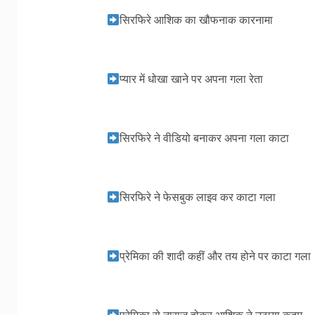
सिरफिरे आशिक का खौफनाक कारनामा
प्यार में धोखा खाने पर अपना गला रेता
सिरफिरे ने वीडियो बनाकर अपना गला काटा
सिरफिरे ने फेसबुक लाइव कर काटा गला
प्रेमिका की शादी कहीं और तय होने पर काटा गला