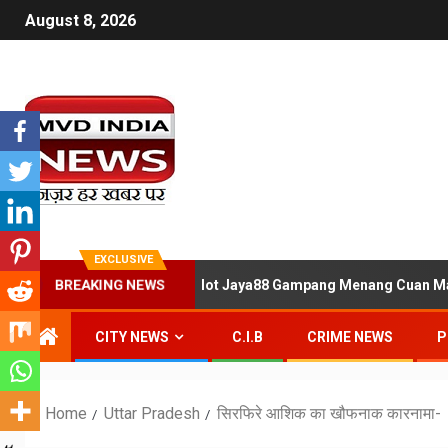
August 8, 2026
EXCLUSIVE
BREAKING NEWS
Berita Link Daftar Situs Slot Jaya88 Gampang Menang Cuan Maxwi
CITY NEWS
C.I.B
CRIME NEWS
P
Home
Uttar Pradesh
सिरफिरे आशिक का खौफनाक कारनामा-