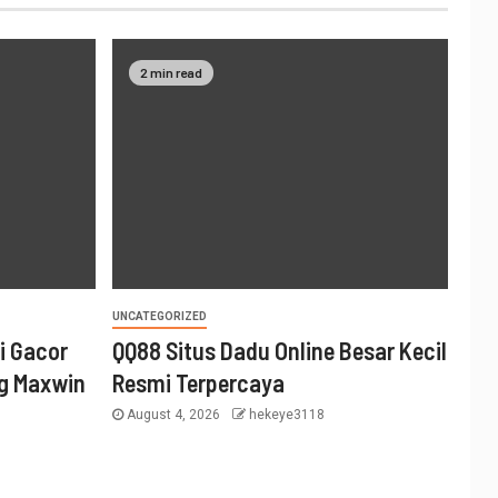
2 min read
UNCATEGORIZED
i Gacor
QQ88 Situs Dadu Online Besar Kecil
ng Maxwin
Resmi Terpercaya
August 4, 2026
hekeye3118