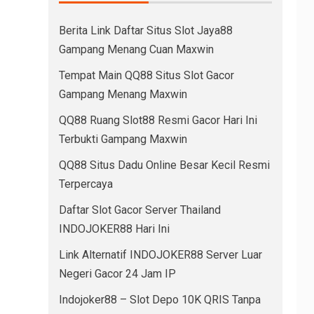
Berita Link Daftar Situs Slot Jaya88
Gampang Menang Cuan Maxwin
Tempat Main QQ88 Situs Slot Gacor
Gampang Menang Maxwin
QQ88 Ruang Slot88 Resmi Gacor Hari Ini
Terbukti Gampang Maxwin
QQ88 Situs Dadu Online Besar Kecil Resmi
Terpercaya
Daftar Slot Gacor Server Thailand
INDOJOKER88 Hari Ini
Link Alternatif INDOJOKER88 Server Luar
Negeri Gacor 24 Jam IP
Indojoker88 – Slot Depo 10K QRIS Tanpa