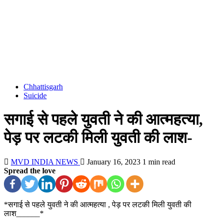
Chhattisgarh
Suicide
सगाई से पहले युवती ने की आत्‍महत्‍या,
पेड़ पर लटकी मिली युवती की लाश-
MVD INDIA NEWS
January 16, 2023
1 min read
Spread the love
*सगाई से पहले युवती ने की आत्‍महत्‍या , पेड़ पर लटकी मिली युवती की
लाश______*