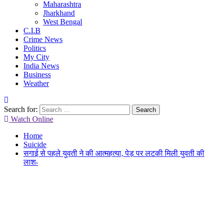
Maharashtra
Jharkhand
West Bengal
C.I.B
Crime News
Politics
My City
India News
Business
Weather
Search for:
Watch Online
Home
Suicide
सगाई से पहले युवती ने की आत्‍महत्‍या, पेड़ पर लटकी मिली युवती की
लाश-