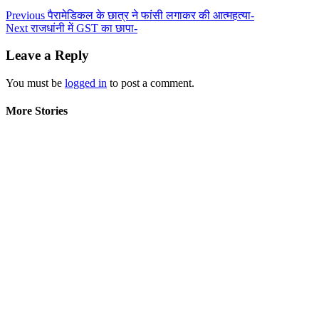
Previous
पैरामेडिकल के छात्र ने फांसी लगाकर की आत्महत्या-
Next
राजधांनी में GST का छापा-
Leave a Reply
You must be
logged in
to post a comment.
More Stories