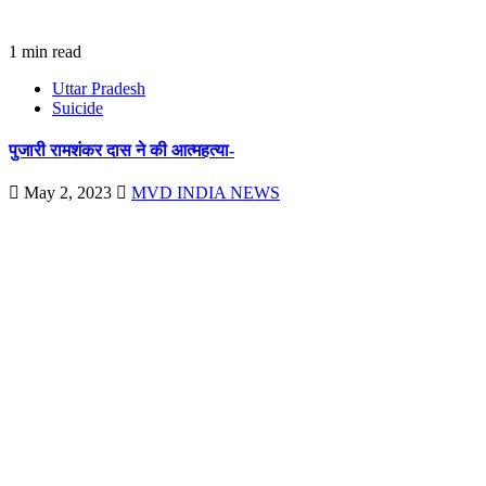
1 min read
Uttar Pradesh
Suicide
पुजारी रामशंकर दास ने की आत्महत्या-
May 2, 2023
MVD INDIA NEWS