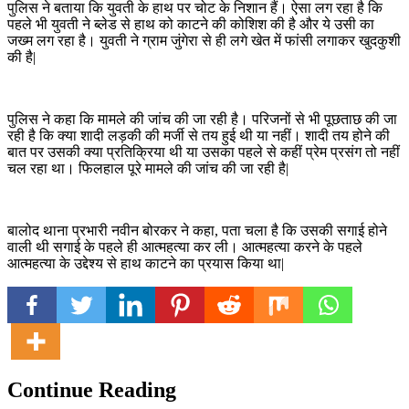
पुलिस ने बताया कि युवती के हाथ पर चोट के निशान हैं। ऐसा लग रहा है कि
पहले भी युवती ने ब्लेड से हाथ को काटने की कोशिश की है और ये उसी का
जख्म लग रहा है। युवती ने ग्राम जुंगेरा से ही लगे खेत में फांसी लगाकर खुदकुशी
की है|
पुलिस ने कहा कि मामले की जांच की जा रही है। परिजनों से भी पूछताछ की जा
रही है कि क्या शादी लड़की की मर्जी से तय हुई थी या नहीं। शादी तय होने की
बात पर उसकी क्या प्रतिक्रिया थी या उसका पहले से कहीं प्रेम प्रसंग तो नहीं
चल रहा था। फिलहाल पूरे मामले की जांच की जा रही है|
बालोद थाना प्रभारी नवीन बोरकर ने कहा, पता चला है कि उसकी सगाई होने
वाली थी सगाई के पहले ही आत्महत्या कर ली। आत्महत्या करने के पहले
आत्महत्या के उद्देश्य से हाथ काटने का प्रयास किया था|
Continue Reading