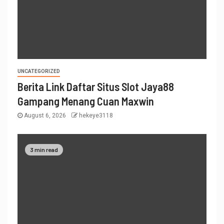
UNCATEGORIZED
Berita Link Daftar Situs Slot Jaya88
Gampang Menang Cuan Maxwin
August 6, 2026
hekeye3118
3 min read