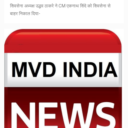
शिवसेना अध्यक्ष उद्धव ठाकरे ने CM एकनाथ शिंदे को शिवसेना से
बाहर निकाल दिया-