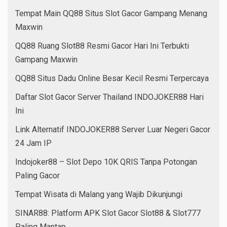
Tempat Main QQ88 Situs Slot Gacor Gampang Menang
Maxwin
QQ88 Ruang Slot88 Resmi Gacor Hari Ini Terbukti
Gampang Maxwin
QQ88 Situs Dadu Online Besar Kecil Resmi Terpercaya
Daftar Slot Gacor Server Thailand INDOJOKER88 Hari
Ini
Link Alternatif INDOJOKER88 Server Luar Negeri Gacor
24 Jam IP
Indojoker88 – Slot Depo 10K QRIS Tanpa Potongan
Paling Gacor
Tempat Wisata di Malang yang Wajib Dikunjungi
SINAR88: Platform APK Slot Gacor Slot88 & Slot777
Paling Mantap