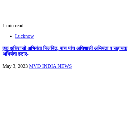
1 min read
Lucknow
एक अधिशासी अभियंता निलंबित, पांच-पांच अधिशासी अभियंता व सहायक
अभियंता हटाए-
May 3, 2023
MVD INDIA NEWS