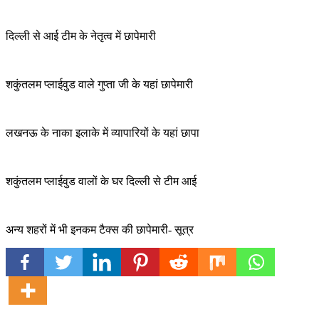
दिल्ली से आई टीम के नेतृत्व में छापेमारी
शकुंतलम प्लाईवुड वाले गुप्ता जी के यहां छापेमारी
लखनऊ के नाका इलाके में व्यापारियों के यहां छापा
शकुंतलम प्लाईवुड वालों के घर दिल्ली से टीम आई
अन्य शहरों में भी इनकम टैक्स की छापेमारी- सूत्र