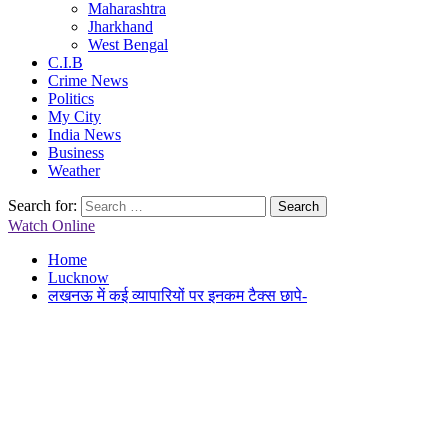
Maharashtra
Jharkhand
West Bengal
C.I.B
Crime News
Politics
My City
India News
Business
Weather
Search for:
Watch Online
Home
Lucknow
लखनऊ में कई व्यापारियों पर इनकम टैक्स छापे-