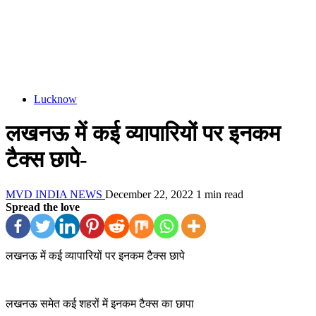
Lucknow
लखनऊ में कई व्यापारियों पर इनकम
टैक्स छापे-
MVD INDIA NEWS
December 22, 2022
1 min read
Spread the love
लखनऊ में कई व्यापारियों पर इनकम टैक्स छापे
लखनऊ समेत कई शहरों में इनकम टैक्स का छापा