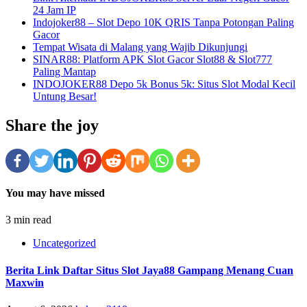
24 Jam IP
Indojoker88 – Slot Depo 10K QRIS Tanpa Potongan Paling
Gacor
Tempat Wisata di Malang yang Wajib Dikunjungi
SINAR88: Platform APK Slot Gacor Slot88 & Slot777
Paling Mantap
INDOJOKER88 Depo 5k Bonus 5k: Situs Slot Modal Kecil
Untung Besar!
Share the joy
You may have missed
3 min read
Uncategorized
Berita Link Daftar Situs Slot Jaya88 Gampang Menang Cuan
Maxwin