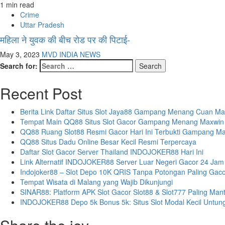
1 min read
Crime
Uttar Pradesh
महिला ने युवक की बीच रोड पर की पिटाई-
May 3, 2023
MVD INDIA NEWS
Search for:
Recent Post
Berita Link Daftar Situs Slot Jaya88 Gampang Menang Cuan M
Tempat Main QQ88 Situs Slot Gacor Gampang Menang Maxwin
QQ88 Ruang Slot88 Resmi Gacor Hari Ini Terbukti Gampang M
QQ88 Situs Dadu Online Besar Kecil Resmi Terpercaya
Daftar Slot Gacor Server Thailand INDOJOKER88 Hari Ini
Link Alternatif INDOJOKER88 Server Luar Negeri Gacor 24 Jam
Indojoker88 – Slot Depo 10K QRIS Tanpa Potongan Paling Gac
Tempat Wisata di Malang yang Wajib Dikunjungi
SINAR88: Platform APK Slot Gacor Slot88 & Slot777 Paling Man
INDOJOKER88 Depo 5k Bonus 5k: Situs Slot Modal Kecil Untung