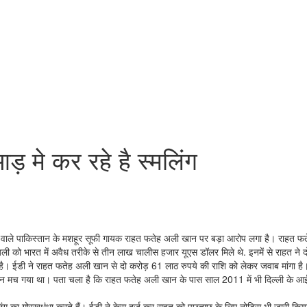
मे कर रहे है स्मलिंग
ने वाले पाकिस्तान के मशहूर सूफी गायक राहत फतेह अली खान पर बड़ा आरोप लगा है। राहत फते
अली को भारत में अवैध तरीके से तीन लाख चालीस हजार यूएस डॉलर मिले थे. इनमें से राहत न
 ईडी ने राहत फतेह अली खान से दो करोड़ 61 लाठ रुपये की राशि को लेकर जवाब मांगा है।जां
ासान मच गया था। पता चला है कि राहत फतेह अली खान के पास साल 2011 में भी दिल्ली के आ
 स्मगलिंग का गोरखधंधा करते हैं। ईडी ने केस दर्ज कर राहत को पूछताछ के लिए नोटिस भी जारी