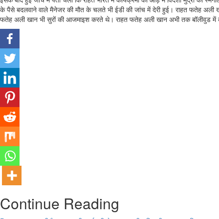
के पैसे बदलवाने वाले मैनेजर की मौत के चलते भी ईडी की जांच में देरी हुई। राहत फतेह अ
फतेह अली खान भी सुरों की आजमाइश करते थे। राहत फतेह अली खान अभी तक बॉलीवुड में कई
Continue Reading