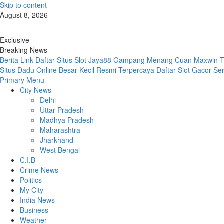
Skip to content
August 8, 2026
Exclusive
Breaking News
Berita Link Daftar Situs Slot Jaya88 Gampang Menang Cuan Maxwin
T
Situs Dadu Online Besar Kecil Resmi Terpercaya
Daftar Slot Gacor S
Primary Menu
City News
Delhi
Uttar Pradesh
Madhya Pradesh
Maharashtra
Jharkhand
West Bengal
C.I.B
Crime News
Politics
My City
India News
Business
Weather