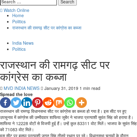
Search
for:
Watch Online
Home
Politics
राजस्थान की रामगढ़ सीट पर कांग्रेस का कब्जा
India News
Politics
राजस्थान की रामगढ़ सीट पर
कांग्रेस का कब्जा
MVD INDIA NEWS
January 31, 2019
1 min read
Spread the love
राजस्थान की रामगढ़ विधानसभा सीट पर कांग्रेस का कब्जा हो गया है। इस सीट पर हुए
उपचुनाव में कांग्रेस की उम्मीदवार शाफिया जुबैर ने भाजपा प्रत्याशी सुवंत सिंह को हराया है।
शाफिया ने 12228 वोटों से विजयी हुई हैं। उन्हें कुल 83311 वोट मिलें। भाजपा के सुवंत सिंह
को 71083 वोट मिले।
इस सीट पर बसपा प्रत्याशी जगत सिंह तीसरे स्थान पर रहे। विधानसभा चुनावों के दौरान