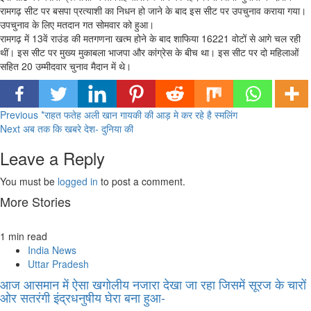
रामगढ़ सीट पर बसपा प्रत्याशी का निधन हो जाने के बाद इस सीट पर उपचुनाव कराया गया।
उपचुनाव के लिए मतदान गत सोमवार को हुआ।
रामगढ़ में 13वें राउंड की मतगणना खत्म होने के बाद शाफिया 16221 वोटों से आगे चल रही
थीं। इस सीट पर मुख्य मुकाबला भाजपा और कांग्रेस के बीच था। इस सीट पर दो महिलाओं
सहित 20 उम्मीदवार चुनाव मैदान में थे।
Continue
Previous
*राहत फतेह अली खान गायकी की आड़ मे कर रहे है स्मलिंग
Next
अब तक कि खबरे देश- दुनिया की
Reading
Leave a Reply
You must be
logged in
to post a comment.
More Stories
1 min read
India News
Uttar Pradesh
आज आसमान में ऐसा खगोलीय नजारा देखा जा रहा जिसमें सूरज के चारों
ओर सतरंगी इंद्रधनुषीय घेरा बना हुआ-