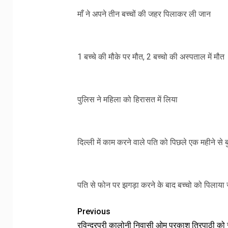
माँ ने अपने तीन बच्चों की जहर पिलाकर ली जान
1 बच्चे की मौके पर मौत, 2 बच्चो की अस्पताल में मौत
पुलिस ने महिला को हिरासत में लिया
दिल्ली में काम करने वाले पति को पिछले एक महीने से ब
पति से फोन पर झगड़ा करने के बाद बच्चो को पिलाया
Previous
रविन्द्रपुरी कालोनी निवासी ओम प्रकाश त्रिपाठी को