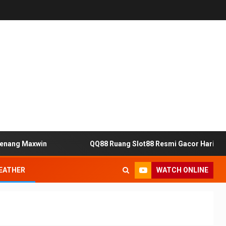
ang Maxwin
QQ88 Ruang Slot88 Resmi Gacor Hari Ini T
WATCH ONLINE
EATHER