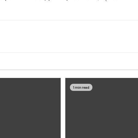
1 min read