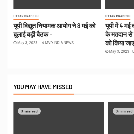
UTTAR PRADESH
UTTAR PRADESH
यूपी विद्युत नियामक आयोग ने 8 मई को
यूपी में 4 मई
बुलाई बड़ी बैठक –
के मतदान से
को किया जा
May 3, 2023
MVD INDIA NEWS
May 3, 2023
YOU MAY HAVE MISSED
3 min read
3 min read