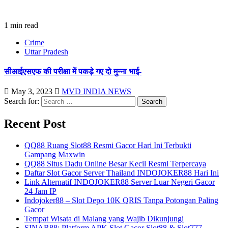
1 min read
Crime
Uttar Pradesh
सीआईएसएफ की परीक्षा में पकड़े गए दो मुन्ना भाई-
May 3, 2023
MVD INDIA NEWS
Search for:
Recent Post
QQ88 Ruang Slot88 Resmi Gacor Hari Ini Terbukti
Gampang Maxwin
QQ88 Situs Dadu Online Besar Kecil Resmi Terpercaya
Daftar Slot Gacor Server Thailand INDOJOKER88 Hari Ini
Link Alternatif INDOJOKER88 Server Luar Negeri Gacor
24 Jam IP
Indojoker88 – Slot Depo 10K QRIS Tanpa Potongan Paling
Gacor
Tempat Wisata di Malang yang Wajib Dikunjungi
SINAR88: Platform APK Slot Gacor Slot88 & Slot777