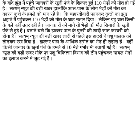
के बाद झुंड में पहुंचे जानवरों के खूनी पंजे के शिकार हुई 110 भेड़ों की मौत हो गई
है। सत्यम् न्यूज़ की बड़ी खबर हालांकि आस-पास के लोग भेड़ों की मौत का
कारण कुत्ते के हमले को मान रहे है। कि चहारदीवारी फानकर कुत्तों का झुंड
अहाते में पहुंचकर 110 भेड़ों को मौत के घाट उतार दिया। लेकिन यह बात किसी
के गले नहीं उतर रही है। जानकारों की माने तो भेड़ों की मौत सियारों के खूनी
पंजे से हुई है। बताते चले कि झल्लर पाल के पुत्री की शादी सात फरवरी को
होना है। सत्यम् न्यूज़ की बड़ी खबर शादी से पहले इस हादसे ने पशु पालक को
तोड़कर रख दिया है। झल्लर पाल के आर्थिक श्रोत का भेड़ ही सहारा हैं। वहीं
किसी जानवर के खूनी पंजे के हमले से 10 भेड़ें गंभीर भी बतायी गई हैं। सत्यम्
न्यूज़ की बड़ी खबर मौके पर पशु चिकित्सा विभाग की टीम पहुंचकर घायल भेड़ों
का इलाज करने में जुट गई है।