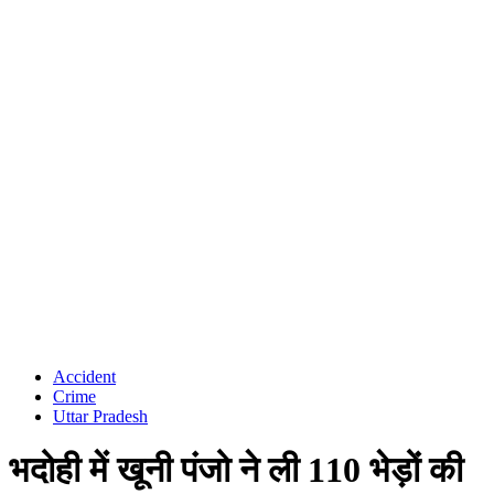
Accident
Crime
Uttar Pradesh
भदोही में खूनी पंजो ने ली 110 भेड़ों की