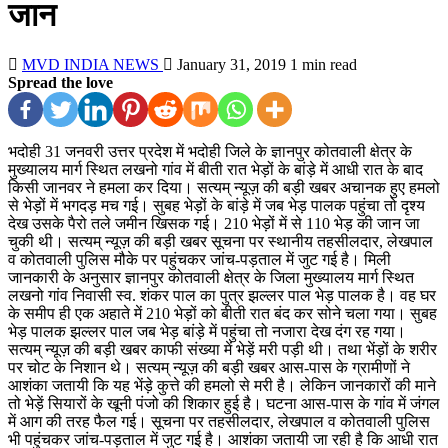
जान
MVD INDIA NEWS
January 31, 2019
1 min read
Spread the love
भदोही 31 जनवरी उत्तर प्रदेश में भदोही जिले के ज्ञानपुर कोतवाली क्षेत्र के
मुख्यालय मार्ग स्थित लखनो गांव में बीती रात भेड़ों के बांड़े में आधी रात के बाद
किसी जानवर ने हमला कर दिया। सत्यम् न्यूज़ की बड़ी खबर अचानक हुए हमलो
से भेड़ों में भगदड़ मच गई। सुबह भेड़ों के बांड़े में जब भेड़ पालक पहुंचा तो दृश्य
देख उसके पैरो तले जमीन खिसक गई। 210 भेड़ों में से 110 भेड़ की जान जा
चुकी थी। सत्यम् न्यूज़ की बड़ी खबर सूचना पर स्थानीय तहसीलदार, लेखपाल
व कोतवाली पुलिस मौके पर पहुंचकर जांच-पड़ताल में जुट गई है। मिली
जानकारी के अनुसार ज्ञानपुर कोतवाली क्षेत्र के जिला मुख्यालय मार्ग स्थित
लखनो गांव निवासी स्व. शंकर पाल का पुत्र झल्लर पाल भेड़ पालक है। वह घर
के समीप ही एक अहाते में 210 भेड़ों को बीती रात बंद कर सोने चला गया। सुबह
भेड़ पालक झल्लर पाल जब भेड़ बांड़े में पहुंचा तो नजारा देख दंग रह गया।
सत्यम् न्यूज़ की बड़ी खबर काफी संख्या में भेड़ें मरी पड़ी थी। तथा भेंड़ों के शरीर
पर चोट के निशान थे। सत्यम् न्यूज़ की बड़ी खबर आस-पास के ग्रामीणों ने
आशंका जतायी कि यह भेंड़े कुत्ते की हमलो से मरी है। लेकिन जानकारों की माने
तो भेड़ें सियारों के खूनी पंजो की शिकार हुई है। घटना आस-पास के गांव में जंगल
में आग की तरह फैल गई। सूचना पर तहसीलदार, लेखपाल व कोतवाली पुलिस
भी पहुंचकर जांच-पड़ताल में जुट गई है। आशंका जतायी जा रही है कि आधी रात