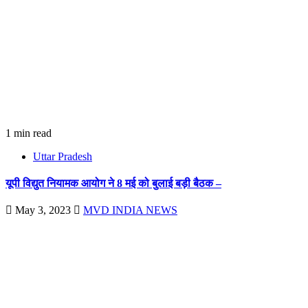
1 min read
Uttar Pradesh
यूपी विद्युत नियामक आयोग ने 8 मई को बुलाई बड़ी बैठक –
May 3, 2023
MVD INDIA NEWS