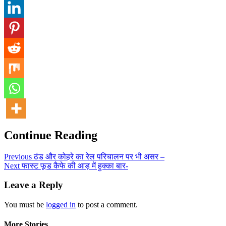
Continue Reading
Previous
ठंड और कोहरे का रेल परिचालन पर भी असर –
Next
फास्ट फूड कैफे की आड़ में हुक्का बार-
Leave a Reply
You must be
logged in
to post a comment.
More Stories