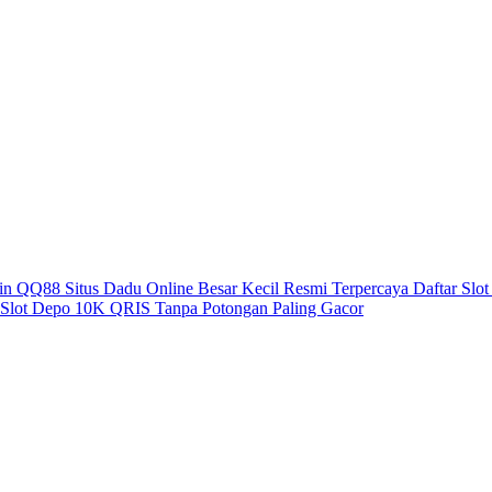
win
QQ88 Situs Dadu Online Besar Kecil Resmi Terpercaya
Daftar Slo
 Slot Depo 10K QRIS Tanpa Potongan Paling Gacor