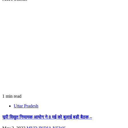
1 min read
Uttar Pradesh
यूपी विद्युत नियामक आयोग ने 8 मई को बुलाई बड़ी बैठक –