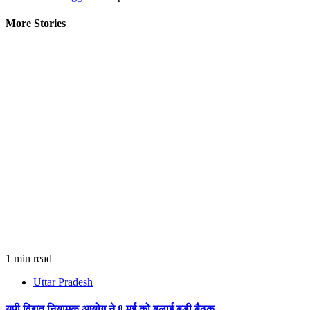
More Stories
1 min read
Uttar Pradesh
यूपी विद्युत नियामक आयोग ने 8 मई को बुलाई बड़ी बैठक –