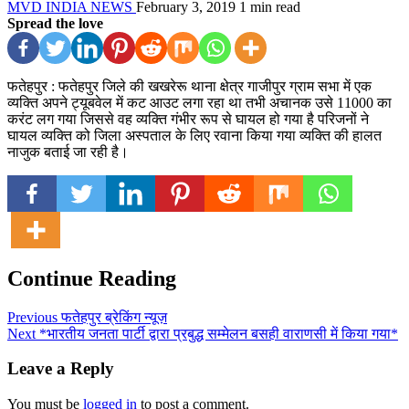
MVD INDIA NEWS
February 3, 2019
1 min read
Spread the love
फतेहपुर : फतेहपुर जिले की खखरेरू थाना क्षेत्र गाजीपुर ग्राम सभा में एक
व्यक्ति अपने ट्यूबवेल में कट आउट लगा रहा था तभी अचानक उसे 11000 का
करंट लग गया जिससे वह व्यक्ति गंभीर रूप से घायल हो गया है परिजनों ने
घायल व्यक्ति को जिला अस्पताल के लिए रवाना किया गया व्यक्ति की हालत
नाजुक बताई जा रही है।
Continue Reading
Previous
फतेहपुर ब्रेकिंग न्यूज़
Next
*भारतीय जनता पार्टी द्वारा प्रबुद्ध सम्मेलन बसही वाराणसी में किया गया*
Leave a Reply
You must be
logged in
to post a comment.