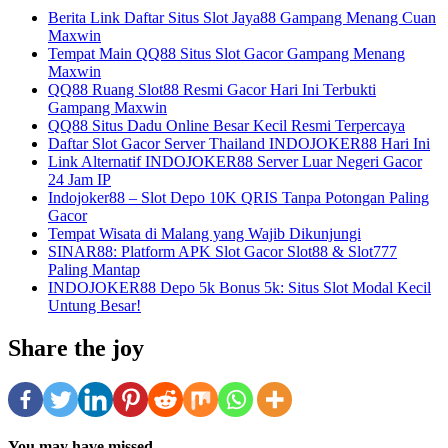
Berita Link Daftar Situs Slot Jaya88 Gampang Menang Cuan
Maxwin
Tempat Main QQ88 Situs Slot Gacor Gampang Menang
Maxwin
QQ88 Ruang Slot88 Resmi Gacor Hari Ini Terbukti
Gampang Maxwin
QQ88 Situs Dadu Online Besar Kecil Resmi Terpercaya
Daftar Slot Gacor Server Thailand INDOJOKER88 Hari Ini
Link Alternatif INDOJOKER88 Server Luar Negeri Gacor
24 Jam IP
Indojoker88 – Slot Depo 10K QRIS Tanpa Potongan Paling
Gacor
Tempat Wisata di Malang yang Wajib Dikunjungi
SINAR88: Platform APK Slot Gacor Slot88 & Slot777
Paling Mantap
INDOJOKER88 Depo 5k Bonus 5k: Situs Slot Modal Kecil
Untung Besar!
Share the joy
You may have missed