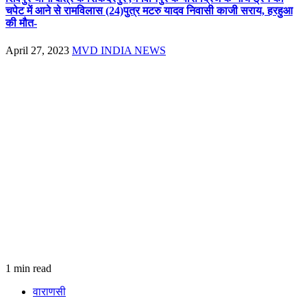
चपेट में आने से रामविलास (24)पुत्र मटरु यादव निवासी काजी सराय, हरहुआ
की मौत-
April 27, 2023
MVD INDIA NEWS
1 min read
वाराणसी