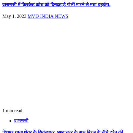
वाराणसी में क्रिकेट कोच को दिनदहाड़े गोली मारने से मचा हड़कंप-
May 1, 2023
MVD INDIA NEWS
1 min read
वाराणसी
शिवपुर थाना क्षेत्र के सिकंदरपुर ,भगवानपुर के पास ब्रिज के नीचे ट्रेन की