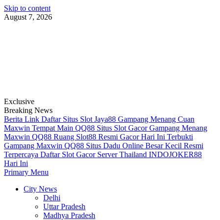
Skip to content
August 7, 2026
Exclusive
Breaking News
Berita Link Daftar Situs Slot Jaya88 Gampang Menang Cuan
Maxwin
Tempat Main QQ88 Situs Slot Gacor Gampang Menang
Maxwin
QQ88 Ruang Slot88 Resmi Gacor Hari Ini Terbukti
Gampang Maxwin
QQ88 Situs Dadu Online Besar Kecil Resmi
Terpercaya
Daftar Slot Gacor Server Thailand INDOJOKER88
Hari Ini
Primary Menu
City News
Delhi
Uttar Pradesh
Madhya Pradesh