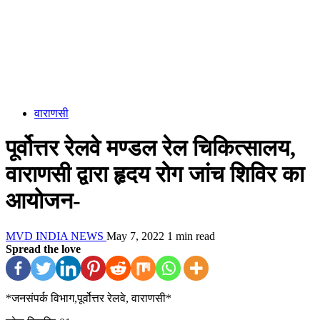
वाराणसी
पूर्वोत्तर रेलवे मण्डल रेल चिकित्सालय,
वाराणसी द्वारा हृदय रोग जांच शिविर का
आयोजन-
MVD INDIA NEWS
May 7, 2022
1 min read
Spread the love
*जनसंपर्क विभाग,पूर्वोत्तर रेलवे, वाराणसी*